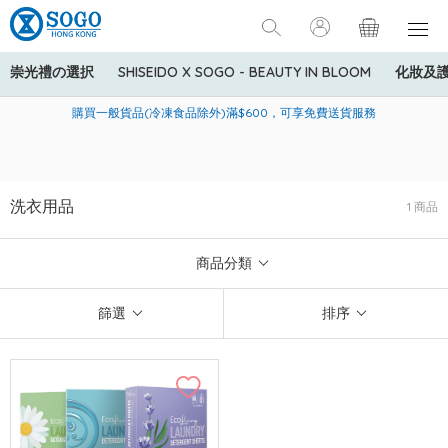
崇光禮の選択
SHISEIDO X SOGO - BEAUTY IN BLOOM
化妝及
寄送中國內地服務只適用於指定商品，若訂單金額少於HK$600(折
美國運通Explorer®信用卡會員購物禮遇：高達5%簽賬回贈！
購買一般貨品(冷凍食品除外)滿$600，可享免費送貨服務
扣後之消費金額計算)，送貨費用為HK$90。若訂單金額HK$600或
以上(折扣後之消費金額計算)，送貨費用以每箱計算首1公斤為
HK$75，其後每額外1公斤運費加收HK$16。
洗衣用品
1 商品
商品分類
篩選
排序