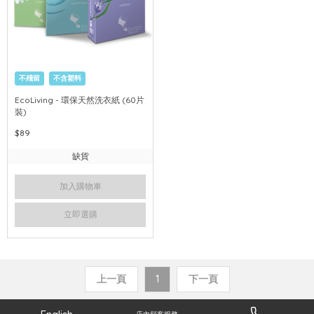
不殘留
不含塑料
EcoLiving - 環保天然洗衣紙 (60片
裝)
$89
缺貨
加入購物車
立即選購
上一頁
1
下一頁