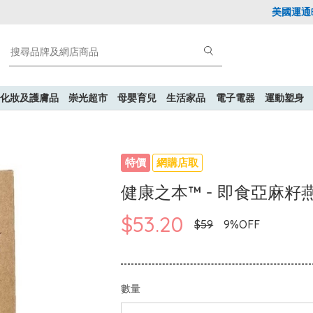
美國運通Exp
化妝及護膚品
崇光超市
母嬰育兒
生活家品
電子電器
運動塑身
特價
網購店取
健康之本™ - 即食亞麻籽燕麥
$53.20
$59
9%OFF
數量