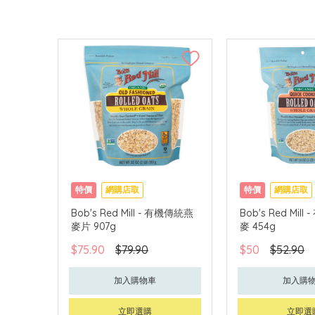
特價
網購店取
特價
網購店取
Bob's Red Mill - 有機傳統燕
Bob's Red Mil
麥片 907g
麥 454g
$75.90
$79.90
$50
$52.90
加入購物車
加入購
立即選購
立即選