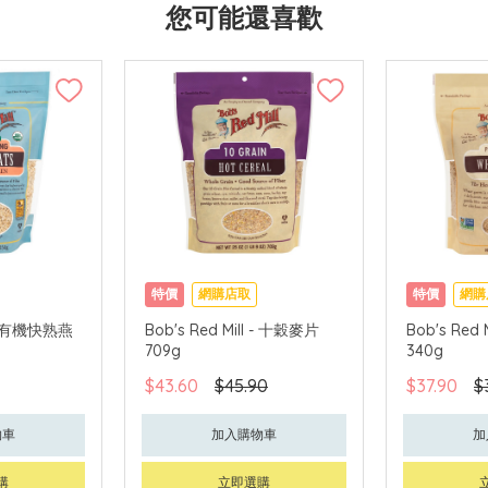
您可能還喜歡
特價
網購店取
特價
網購
l - 有機快熟燕
Bob's Red Mill - 十穀麥片
Bob's Red
709g
340g
$43.60
$45.90
$37.90
$
物車
加入購物車
加
購
立即選購