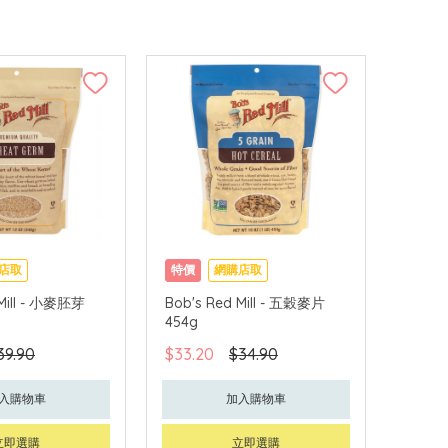
店取
特價
網購店取
 Mill - 小麥胚芽
Bob's Red Mill - 五穀麥片
454g
39.90
$33.20
$34.90
入購物車
加入購物車
立即選購
立即選購