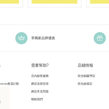
享獨家品牌優惠
光
需要幫助?
店鋪情報
店內顧客服務
崇光銅鑼灣店
wards會員計劃
網店送貨安排
崇光啟德店
網店常見問題
，
聯絡我們
的