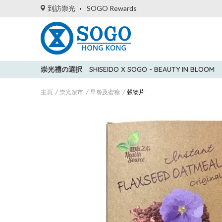
到訪崇光
SOGO Rewards
崇光禮の選択
SHISEIDO X SOGO - BEAUTY IN BLOOM
主頁
崇光超市
早餐及蜜糖
穀物片