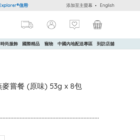
lorer®信用卡會員購物禮遇：高達5%簽賬回贈！
添加至主螢幕
購買一般貨品(冷凍食品
English
時尚服飾
國際精品
寵物
中國內地配送專區
到訪店舖
嘗餐 (原味) 53g x 8包