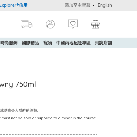
lorer®信用卡會員購物禮遇：高達5%簽賬回贈！
添加至主螢幕
購買一般貨品(冷凍食
English
時尚服飾
國際精品
寵物
中國內地配送專區
到訪店舖
Tawny 750ml
賣或供應令人醺醉的酒類。
 must not be sold or supplied to a minor in the course