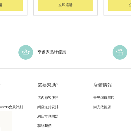
購
立即選購
享獨家品牌優惠
光
需要幫助?
店鋪情報
店內顧客服務
崇光銅鑼灣店
wards會員計劃
網店送貨安排
崇光啟德店
網店常見問題
，
聯絡我們
的