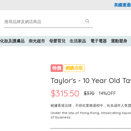
美國運通Exp
化妝及護膚品
崇光超市
母嬰育兒
生活家品
電子電器
運動塑身
特價
網購店取
Taylor's - 10 Year Old 
$315.50
$370
14%OFF
根據香港法律，不得在業務過程中，向未成年人售
Under the law of Hong Kong, intoxicating liquor
of business.