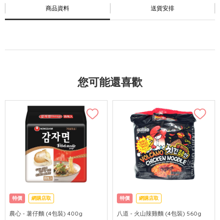
商品資料
送貨安排
您可能還喜歡
特價
網購店取
特價
網購店取
農心 - 薯仔麵 (4包裝) 400g
八道 - 火山辣雞麵 (4包裝) 560g