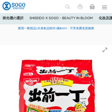
崇光禮の選択
SHISEIDO X SOGO - BEAUTY IN BLOOM
化妝及
寄送中國內地服務只適用於指定商品，若訂單金額少於HK$600(折
美國運通Explorer®信用卡會員購物禮遇：高達5%簽賬回贈！
購買一般貨品(冷凍食品除外)滿$600，可享免費送貨服務
扣後之消費金額計算)，送貨費用為HK$90。若訂單金額HK$600或
以上(折扣後之消費金額計算)，送貨費用以每箱計算首1公斤為
HK$75，其後每額外1公斤運費加收HK$16。