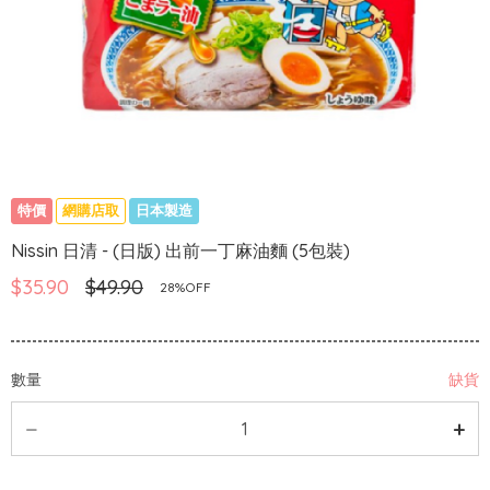
特價
網購店取
日本製造
Nissin 日清 - (日版) 出前一丁麻油麵 (5包裝)
$35.90
$49.90
28%OFF
數量
缺貨