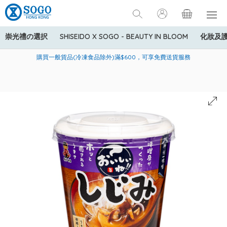
崇光禮の選択
SHISEIDO X SOGO - BEAUTY IN BLOOM
化妝及
寄送中國內地服務只適用於指定商品，若訂單金額少於HK$600(折
美國運通Explorer®信用卡會員購物禮遇：高達5%簽賬回贈！
購買一般貨品(冷凍食品除外)滿$600，可享免費送貨服務
扣後之消費金額計算)，送貨費用為HK$90。若訂單金額HK$600或
以上(折扣後之消費金額計算)，送貨費用以每箱計算首1公斤為
HK$75，其後每額外1公斤運費加收HK$16。