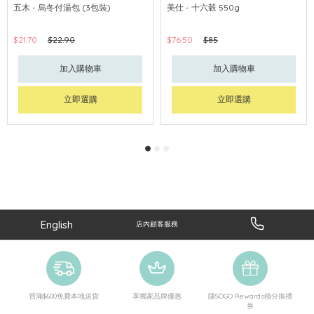
五木 - 烏冬付湯包 (3包裝)
美仕 - 十六穀 550g
$21.70
$22.90
$76.50
$85
加入購物車
加入購物車
立即選購
立即選購
English
店內顧客服務
買滿$600免費本地送貨
享獨家品牌優惠
賺SOGO Rewards積分換禮
券