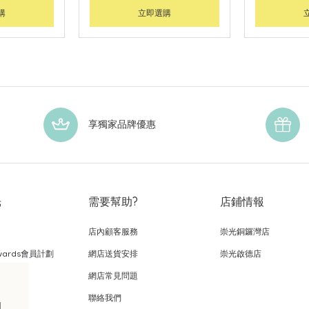
購
立即選購
享獨家品牌優惠
光
需要幫助?
店鋪情報
店內顧客服務
崇光銅鑼灣店
wards會員計劃
網店送貨安排
崇光啟德店
網店常見問題
，
聯絡我們
的