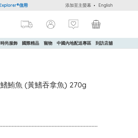
lorer®信用卡會員購物禮遇：高達5%簽賬回贈！
添加至主螢幕
購買一般貨品(冷凍食
English
時尚服飾
國際精品
寵物
中國內地配送專區
到訪店舖
黃鰭鮪魚 (黃鰭吞拿魚) 270g