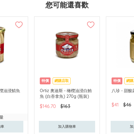
您可能還喜歡
特價
網購店取
特價
網購
 橄欖油浸鯖魚
Ortiz 奧迪斯 - 橄欖油浸白鮪
八珍 - 甜酸
魚 (白吞拿魚) 270g (瓶裝)
$41
$46
$146.70
$163
量
物車
加入購物車
加