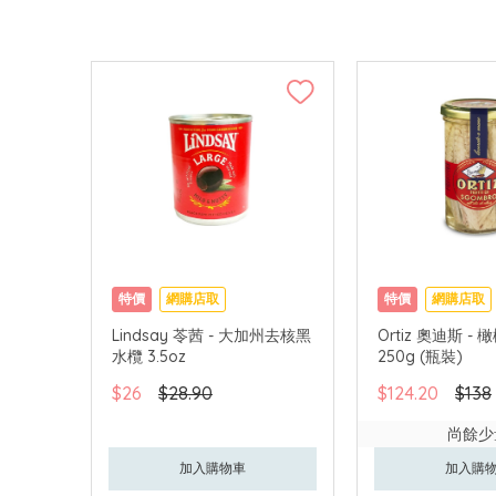
特價
網購店取
特價
網購店取
Lindsay 苓茜 - 大加州去核黑
Ortiz 奧迪斯 -
水欖 3.5oz
250g (瓶裝)
$26
$28.90
$124.20
$138
尚餘少
加入購物車
加入購