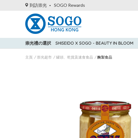
到訪崇光
SOGO Rewards
崇光禮の選択
SHISEIDO X SOGO - BEAUTY IN BLOOM
主頁
崇光超市
罐頭、乾貨及速食食品
醃製食品