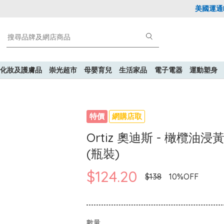
美國運通Exp
化妝及護膚品
崇光超市
母嬰育兒
生活家品
電子電器
運動塑身
特價
網購店取
Ortiz 奧迪斯 - 橄欖油浸
(瓶裝)
$124.20
$138
10%OFF
數量