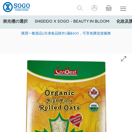
崇光禮の選択
SHISEIDO X SOGO - BEAUTY IN BLOOM
化妝及
寄送中國內地服務只適用於指定商品，若訂單金額少於HK$600(折
美國運通Explorer®信用卡會員購物禮遇：高達5%簽賬回贈！
購買一般貨品(冷凍食品除外)滿$600，可享免費送貨服務
扣後之消費金額計算)，送貨費用為HK$90。若訂單金額HK$600或
以上(折扣後之消費金額計算)，送貨費用以每箱計算首1公斤為
HK$75，其後每額外1公斤運費加收HK$16。