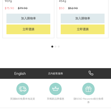
907g
454g
$75.90
$79.90
$50
$52.90
加入購物車
加入購物車
立即選購
立即選購
English
店內顧客服務
買滿$600免費本地送貨
享獨家品牌優惠
賺SOGO Rewards積分換禮
券