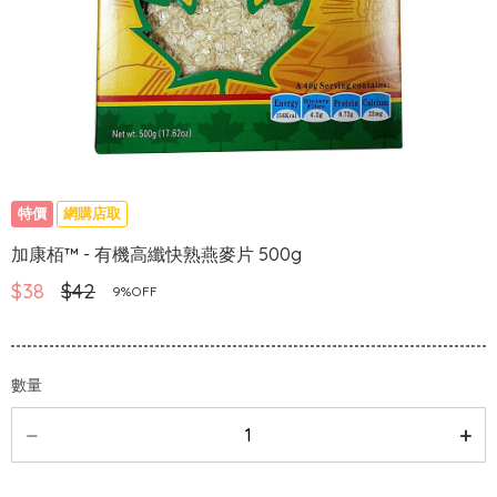
特價
網購店取
加康栢™ - 有機高纖快熟燕麥片 500g
$38
$42
9%OFF
數量