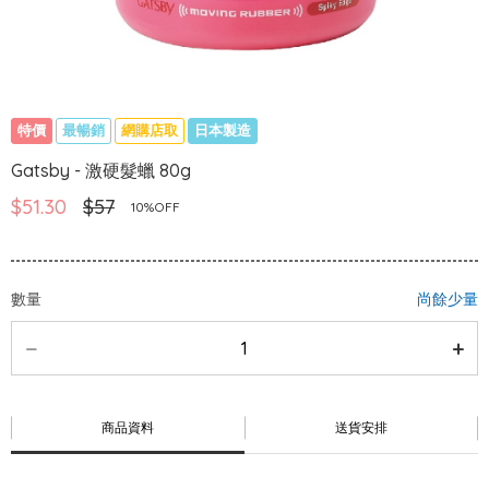
特價
最暢銷
網購店取
日本製造
Gatsby - 激硬髮蠟 80g
$51.30
$57
10%OFF
數量
尚餘少量
商品資料
送貨安排