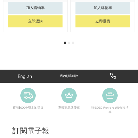
加入購物車
加入購物車
立即選購
立即選購
English
店內顧客服務
買滿$600免費本地送貨
享獨家品牌優惠
賺SOGO Rewards積分換禮
券
訂閱電子報