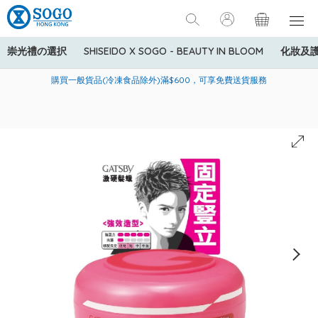
崇光禮の選択
SHISEIDO X SOGO - BEAUTY IN BLOOM
化妝及
寄送中國內地服務只適用於指定商品，若訂單金額少於HK$600(折
美國運通Explorer®信用卡會員購物禮遇：高達5%簽賬回贈！
購買一般貨品(冷凍食品除外)滿$600，可享免費送貨服務
扣後之消費金額計算)，送貨費用為HK$90。若訂單金額HK$600或
以上(折扣後之消費金額計算)，送貨費用以每箱計算首1公斤為
HK$75，其後每額外1公斤運費加收HK$16。