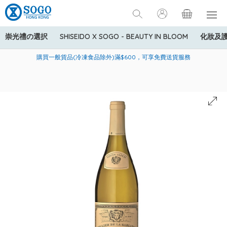
崇光禮の選択
SHISEIDO X SOGO - BEAUTY IN BLOOM
化妝及
寄送中國內地服務只適用於指定商品，若訂單金額少於HK$600(折
美國運通Explorer®信用卡會員購物禮遇：高達5%簽賬回贈！
購買一般貨品(冷凍食品除外)滿$600，可享免費送貨服務
扣後之消費金額計算)，送貨費用為HK$90。若訂單金額HK$600或
以上(折扣後之消費金額計算)，送貨費用以每箱計算首1公斤為
HK$75，其後每額外1公斤運費加收HK$16。