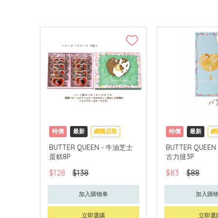
特價
最新
網購店取
特價
最新
網
BUTTER QUEEN - 牛油芝士
BUTTER QUEE
蛋糕8P
古力撻3P
$128
$138
$83
$88
加入購物車
加入購
立即選購
立即選