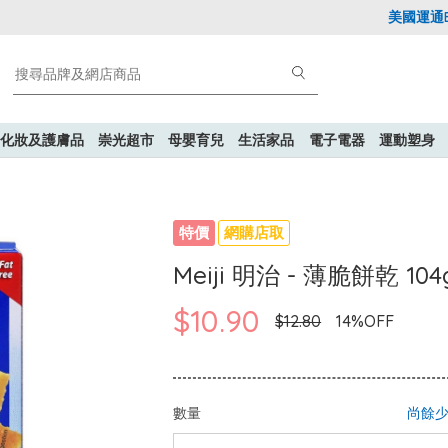
美國運通Exp
化妝及護膚品
崇光超市
母嬰育兒
生活家品
電子電器
運動塑身
特價
網購店取
Meiji 明治 - 薄脆餅乾 104
$10.90
$12.80
14%OFF
數量
尚餘