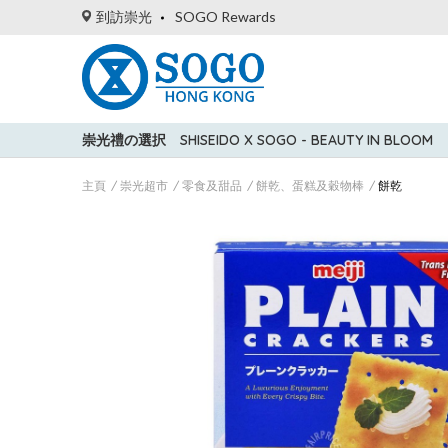
到訪崇光
SOGO Rewards
崇光禮の選択
SHISEIDO X SOGO - BEAUTY IN BLOOM
主頁
崇光超市
零食及甜品
餅乾、蛋糕及穀物棒
餅乾