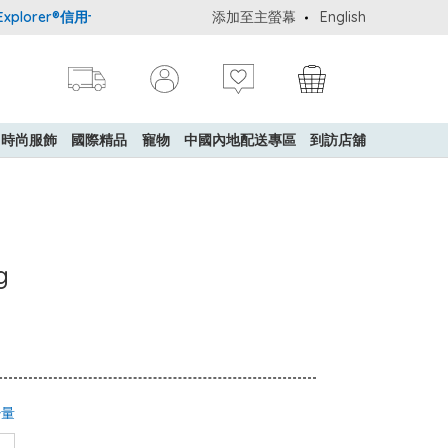
lorer®信用卡會員購物禮遇：高達5%簽賬回贈！
添加至主螢幕
購買一般貨品(冷凍食品
English
時尚服飾
國際精品
寵物
中國內地配送專區
到訪店舖
g
少量