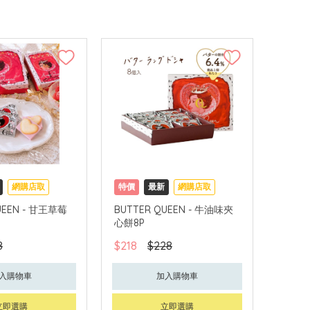
網購店取
特價
最新
網購店取
UEEN - 甘王草莓
BUTTER QUEEN - 牛油味夾
心餅8P
8
$218
$228
入購物車
加入購物車
立即選購
立即選購