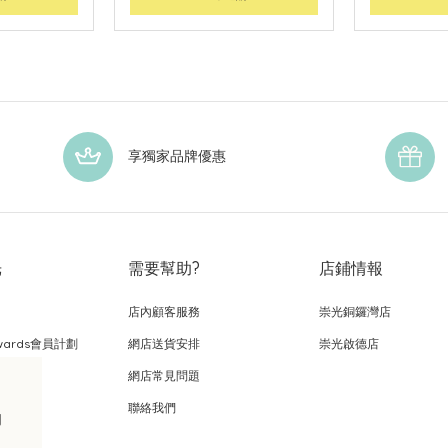
享獨家品牌優惠
光
需要幫助?
店鋪情報
店內顧客服務
崇光銅鑼灣店
wards會員計劃
網店送貨安排
崇光啟德店
網店常見問題
，
聯絡我們
的