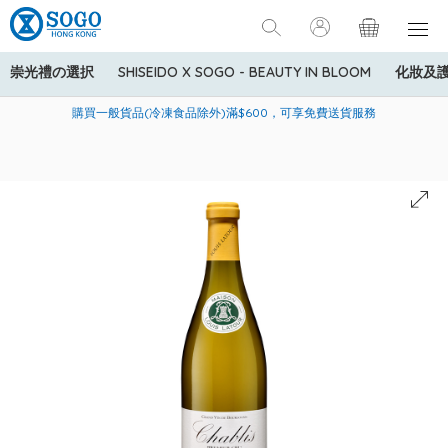
崇光禮の選択
SHISEIDO X SOGO - BEAUTY IN BLOOM
化妝及
寄送中國內地服務只適用於指定商品，若訂單金額少於HK$600(折
美國運通Explorer®信用卡會員購物禮遇：高達5%簽賬回贈！
購買一般貨品(冷凍食品除外)滿$600，可享免費送貨服務
扣後之消費金額計算)，送貨費用為HK$90。若訂單金額HK$600或
以上(折扣後之消費金額計算)，送貨費用以每箱計算首1公斤為
HK$75，其後每額外1公斤運費加收HK$16。