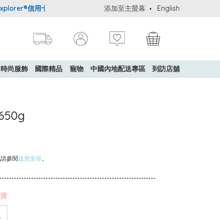
orer®信用卡會員購物禮遇：高達5%簽賬回贈！
添加至主螢幕
購買一般貨品(冷凍食品
English
時尚服飾
國際精品
寵物
中國內地配送專區
到訪店舖
650g
訊請參閱
送貨安排
。
缺貨