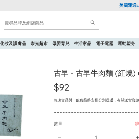
美國運通Expl
化妝及護膚品
崇光超市
母嬰育兒
生活家品
電子電器
運動塑身
古早 - 古早牛肉麵 (紅燒) 
$92
急凍食品與一般貨品將安排分別送遞，有關送貨資
數量