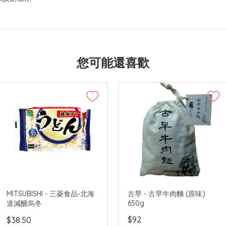
您可能還喜歡
MITSUBISHI - 三菱食品-北海
古早 - 古早牛肉麵 (原味)
道減醣烏冬
650g
$92
$38.50