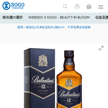
崇光禮の選択
SHISEIDO X SOGO - BEAUTY IN BLOOM
化妝及
寄送中國內地服務只適用於指定商品，若訂單金額少於HK$600(折
美國運通Explorer®信用卡會員購物禮遇：高達5%簽賬回贈！
購買一般貨品(冷凍食品除外)滿$600，可享免費送貨服務
扣後之消費金額計算)，送貨費用為HK$90。若訂單金額HK$600或
以上(折扣後之消費金額計算)，送貨費用以每箱計算首1公斤為
HK$75，其後每額外1公斤運費加收HK$16。