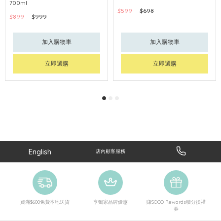
700ml
$599
$698
$899
$999
加入購物車
加入購物車
立即選購
立即選購
English
店內顧客服務
買滿$600免費本地送貨
享獨家品牌優惠
賺SOGO Rewards積分換禮
券