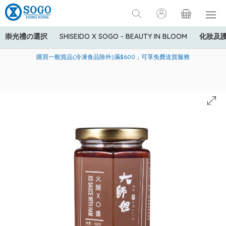
崇光禮の選択
SHISEIDO X SOGO - BEAUTY IN BLOOM
化妝及
寄送中國內地服務只適用於指定商品，若訂單金額少於HK$600(折
美國運通Explorer®信用卡會員購物禮遇：高達5%簽賬回贈！
購買一般貨品(冷凍食品除外)滿$600，可享免費送貨服務
扣後之消費金額計算)，送貨費用為HK$90。若訂單金額HK$600或
以上(折扣後之消費金額計算)，送貨費用以每箱計算首1公斤為
HK$75，其後每額外1公斤運費加收HK$16。