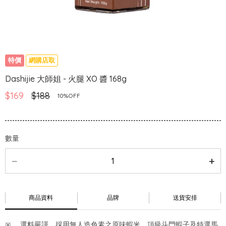
特價
網購店取
Dashijie 大師姐 - 火腿 XO 醬 168g
$169
$188
10%OFF
數量
商品資料
品牌
送貨安排
選料嚴謹，採用無人造色素之原味蝦米，頂級斗門蝦子及特選馬