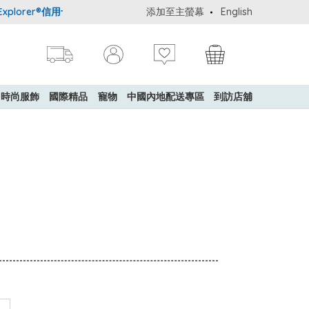
orer®信用卡會員購物禮遇：高達5%簽賬回贈！
添加至主螢幕
購買一般貨品(冷凍食品
English
時尚服飾
國際精品
寵物
中國內地配送專區
到訪店舖