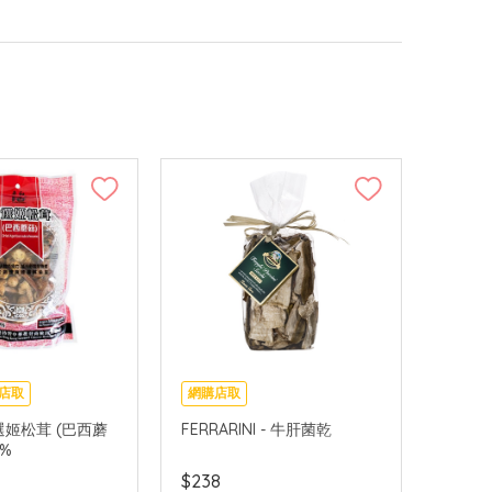
店取
網購店取
特選姬松茸 (巴西蘑
FERRARINI - 牛肝菌乾
5%
$238