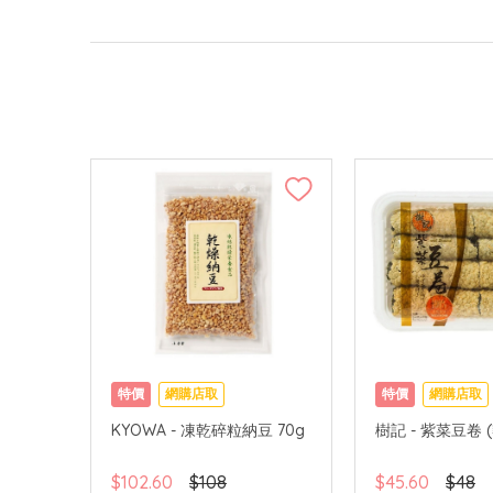
特價
網購店取
特價
網購店取
KYOWA - 凍乾碎粒納豆 70g
樹記 - 紫菜豆卷 (
$102.60
$108
$45.60
$48