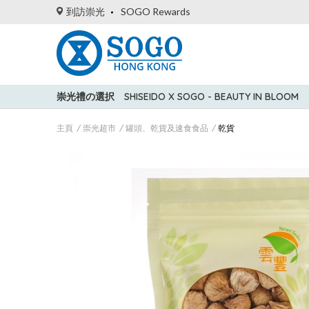
到訪崇光
SOGO Rewards
崇光禮の選択
SHISEIDO X SOGO - BEAUTY IN BLOOM
主頁
崇光超市
罐頭、乾貨及速食食品
乾貨