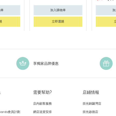
物車
加入購物車
加
購
立即選購
享獨家品牌優惠
光
需要幫助?
店鋪情報
店內顧客服務
崇光銅鑼灣店
wards會員計劃
網店送貨安排
崇光啟德店