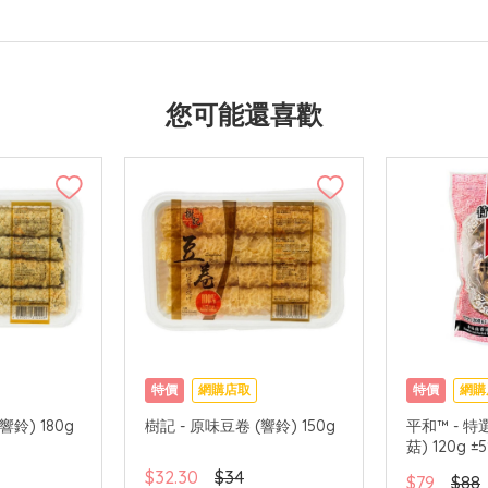
您可能還喜歡
特價
網購店取
特價
網購
響鈴) 180g
樹記 - 原味豆卷 (響鈴) 150g
平和™ - 
菇) 120g ±
$32.30
$34
$79
$88