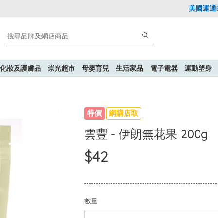
美國運通Expl
化妝及護膚品
崇光超市
母嬰育兒
生活家品
電子電器
運動塑身
特價
網購店取
雲豐 - 伊朗無花果 200g
$42
數量