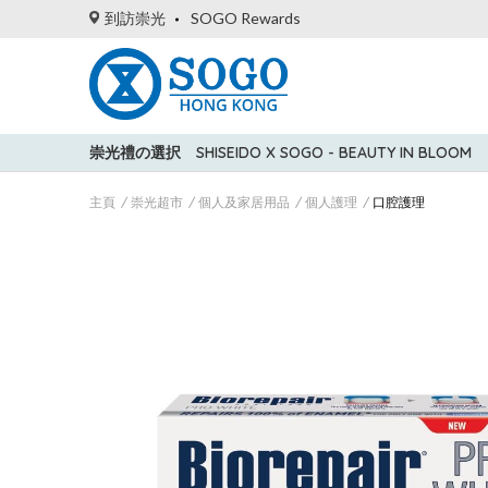
到訪崇光
SOGO Rewards
崇光禮の選択
SHISEIDO X SOGO - BEAUTY IN BLOOM
主頁
崇光超市
個人及家居用品
個人護理
口腔護理