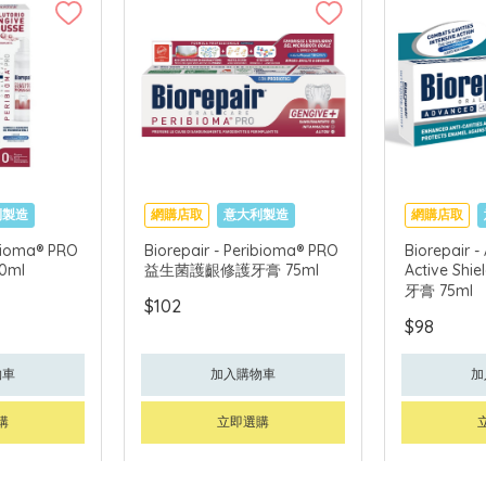
利製造
網購店取
意大利製造
網購店取
ibioma® PRO
Biorepair - Peribioma® PRO
Biorepair 
0ml
益生菌護齦修護牙膏 75ml
Active S
牙膏 75ml
$102
$98
物車
加入購物車
加
購
立即選購