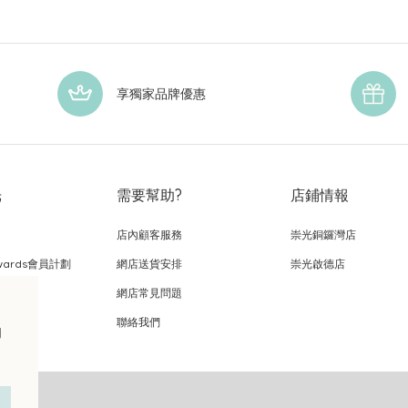
享獨家品牌優惠
光
需要幫助?
店鋪情報
店內顧客服務
崇光銅鑼灣店
wards會員計劃
網店送貨安排
崇光啟德店
網店常見問題
，
聯絡我們
的