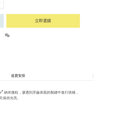
立即選購
送貨安排
®
r
納米微粒，滲透到牙齒表面的裂縫中進行填補，
天天保持光亮。