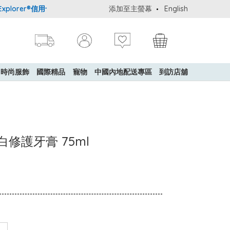
orer®信用卡會員購物禮遇：高達5%簽賬回贈！
添加至主螢幕
購買一般貨品(冷凍食品
English
時尚服飾
國際精品
寵物
中國內地配送專區
到訪店舖
e 美白修護牙膏 75ml