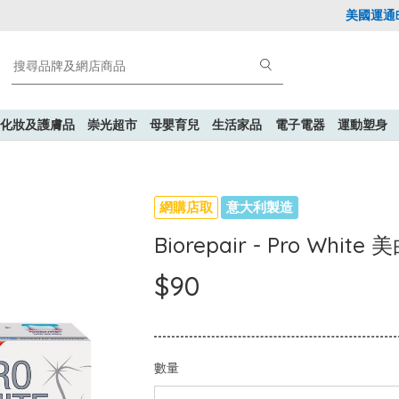
美國運通Expl
化妝及護膚品
崇光超市
母嬰育兒
生活家品
電子電器
運動塑身
網購店取
意大利製造
Biorepair - Pro Whit
$90
數量