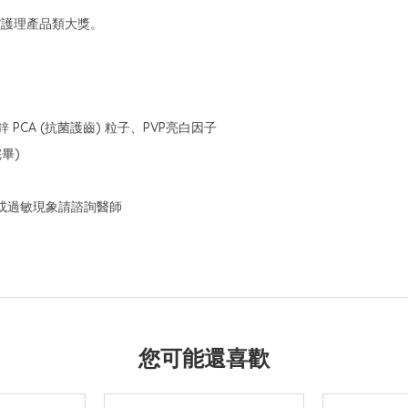
口腔護理產品類大獎。
 PCA (抗菌護齒) 粒子、PVP亮白因子
畢)
或過敏現象請諮詢醫師
您可能還喜歡