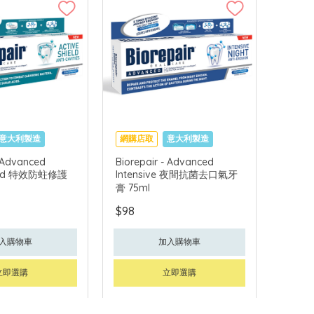
意大利製造
網購店取
意大利製造
- Advanced
Biorepair - Advanced
hield 特效防蛀修護
Intensive 夜間抗菌去口氣牙
膏 75ml
$98
入購物車
加入購物車
立即選購
立即選購