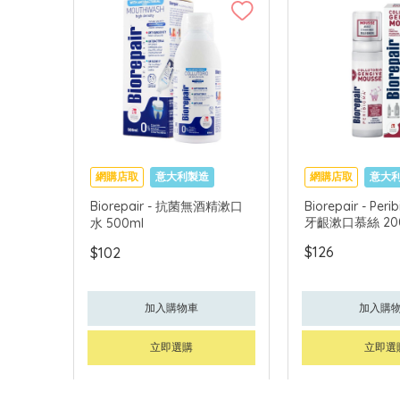
網購店取
意大利製造
網購店取
意大
Biorepair - 抗菌無酒精漱口
Biorepair - Per
牙齦漱口慕絲 20
水 500ml
$126
$102
加入購物車
加入購
立即選購
立即選