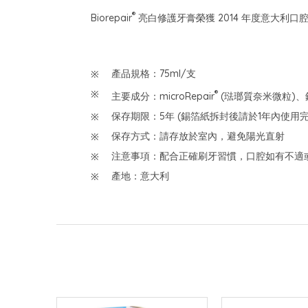
®
Biorepair
亮白修護牙膏榮獲 2014 年度意大利
產品規格：75ml/支
®
主要成分：microRepair
(琺瑯質奈米微粒)、鋅
保存期限：5年 (錫箔紙拆封後請於1年內使用完
保存方式：請存放於室內，避免陽光直射
注意事項：配合正確刷牙習慣，口腔如有不適
產地：意大利