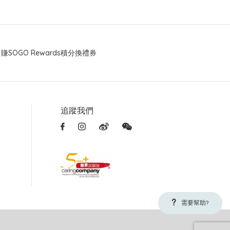
賺SOGO Rewards積分換禮券
追蹤我們
需要幫助?