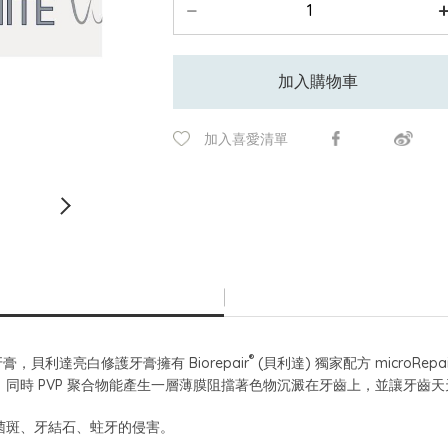
加入購物車
加入喜愛清單
®
膏，貝利達亮白修護牙膏擁有 Biorepair
(貝利達) 獨家配方 microRepai
同時 PVP 聚合物能產生一層薄膜阻擋著色物沉澱在牙齒上，並讓牙齒
菌斑、牙結石、蛀牙的侵害。