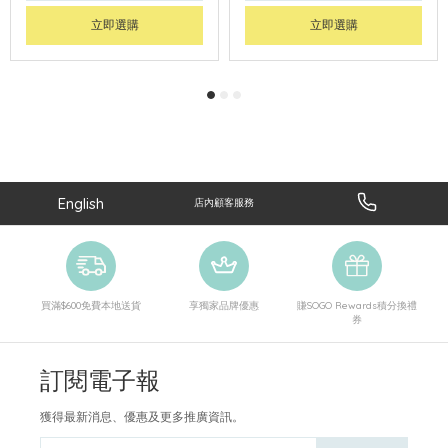
立即選購
立即選購
English
店內顧客服務
買滿$600免費本地送貨
享獨家品牌優惠
賺SOGO Rewards積分換禮
券
訂閱電子報
獲得最新消息、優惠及更多推廣資訊。