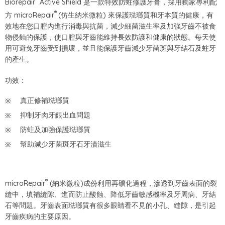
Biorepair
Active Shield 是一款特效防蛀修護牙膏，採用獨家專利配
®
方 microRepair
(仿生納米微粒) 來保護琺瑯質和牙本質的健康，有
效地在您口腔內進行消毒與抗菌，減少細菌滋生率及加強牙齒不被食
物侵蝕的保護，使口腔與牙齒能維持長效防護和健康的狀態。每天使
用可避免牙齒受到損壞，並且能保護牙齒減少牙菌斑與牙結石及蛀牙
的產生。
功效：
真正修補琺瑯質
抑制牙肉牙齦出血問題
防蛀及加強保護琺瑯質
幫助減少牙菌斑牙石牙漬滋生
®
microRepair
(納米微粒)成份利用再礦化過程，滲透到牙齒表面的裂
縫中，填補縫隙、進而防止酸蝕、降低牙齒敏感機率及牙周病、牙結
石等問題。牙齒表面琺瑯質有很多眼睛看不見的小孔、縫隙，是引起
牙齒疾病的主要原因。