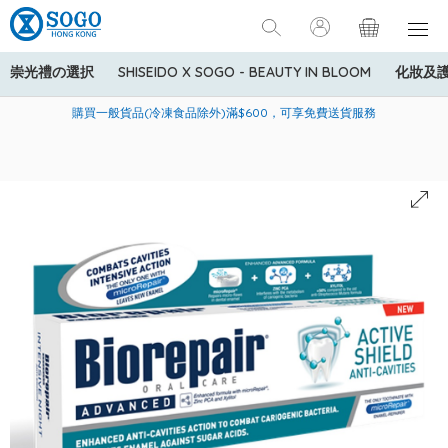
崇光禮の選択
SHISEIDO X SOGO - BEAUTY IN BLOOM
化妝及
寄送中國內地服務只適用於指定商品，若訂單金額少於HK$600(折
美國運通Explorer®信用卡會員購物禮遇：高達5%簽賬回贈！
購買一般貨品(冷凍食品除外)滿$600，可享免費送貨服務
扣後之消費金額計算)，送貨費用為HK$90。若訂單金額HK$600或
以上(折扣後之消費金額計算)，送貨費用以每箱計算首1公斤為
HK$75，其後每額外1公斤運費加收HK$16。