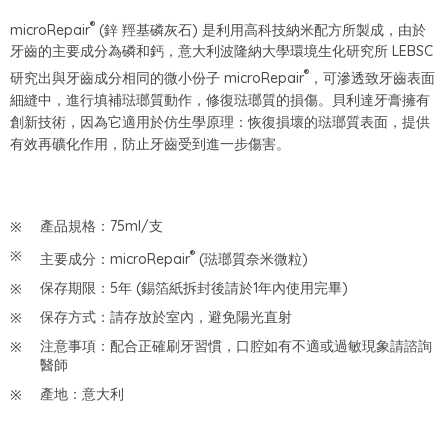
®
microRepair
(鋅 羥基磷灰石) 是利用高科技納米配方所製成，由於
牙齒的主要成分為磷和鈣，意大利波隆納大學環境生化研究所 LEBSC
®
研究出與牙齒成分相同的微小份子 microRepair
，可滲透致牙齒表面
細縫中，進行填補琺瑯質動作，修復琺瑯質的損傷。貝利達牙膏擁有
創新技術，因為它適用於仿生學原理：恢復損壞的琺瑯質表面，提供
有效再礦化作用，防止牙齒受到進一步傷害。
產品規格：75ml/支
®
主要成分：microRepair
(琺瑯質奈米微粒)
保存期限：5年 (錫箔紙拆封後請於1年內使用完畢)
保存方式：請存放於室內，避免陽光直射
注意事項：配合正確刷牙習慣，口腔如有不適或過敏現象請諮詢
醫師
產地：意大利