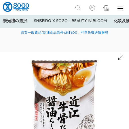
崇光禮の選択
SHISEIDO X SOGO - BEAUTY IN BLOOM
化妝及
寄送中國內地服務只適用於指定商品，若訂單金額少於HK$600(折
美國運通Explorer®信用卡會員購物禮遇：高達5%簽賬回贈！
購買一般貨品(冷凍食品除外)滿$600，可享免費送貨服務
扣後之消費金額計算)，送貨費用為HK$90。若訂單金額HK$600或
以上(折扣後之消費金額計算)，送貨費用以每箱計算首1公斤為
HK$75，其後每額外1公斤運費加收HK$16。