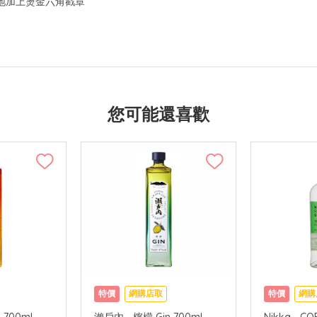
地加上燙金六角戳章
您可能還喜歡
特價
網購店取
特價
網購
 700ml
瀨戶內 - 檸檬 Gin 700ml
Nikka - CO