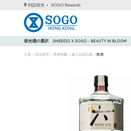
到訪崇光
SOGO Rewards
崇光禮の選択
SHISEIDO X SOGO - BEAUTY IN BLOOM
主頁
崇光超市
美酒佳釀
威士忌及烈酒
氈酒