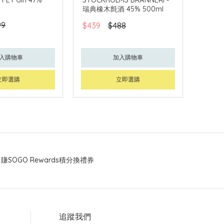
瑞典橡木氈酒 45% 500ml
99
$439
$488
入購物車
加入購物車
立即選購
立即選購
賺SOGO Rewards積分換禮券
追蹤我們