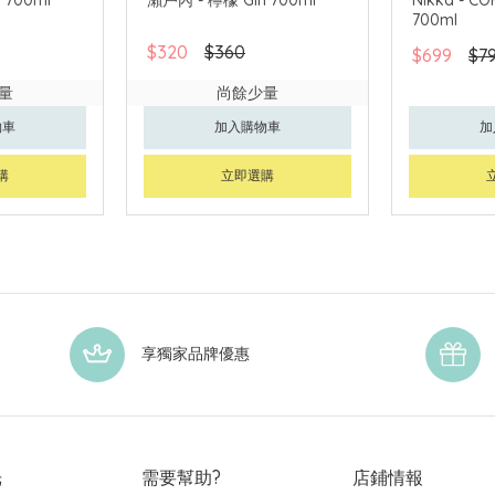
700ml
$320
$360
$699
$7
量
尚餘少量
物車
加入購物車
加
購
立即選購
享獨家品牌優惠
光
需要幫助?
店鋪情報