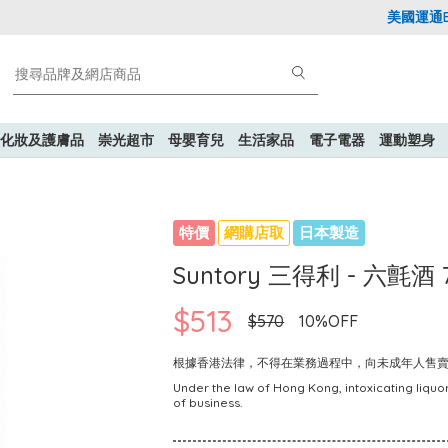
美國運通Expl
化妝及護膚品
崇光超市
母嬰育兒
生活家品
電子電器
運動塑身
特價
網購店取
日本製造
Suntory 三得利 - 六氈酒 
$513
$570
10%OFF
根據香港法律，不得在業務過程中，向未成年人售
Under the law of Hong Kong, intoxicating liquor
of business.