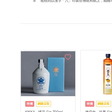
瓶標則以漢字「六」印製在傳統和紙上，細緻
特價
網購店取
特價
網購店取
KIKKA - 橘花 Gin 700ml
瀨戶內 - 甘夏 Gin