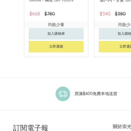
$668
$780
$340
$380
尚餘少量
尚餘少
加入購物車
加入購
立即選購
立即選
買滿$600免費本地送貨
訂閱電子報
關於崇