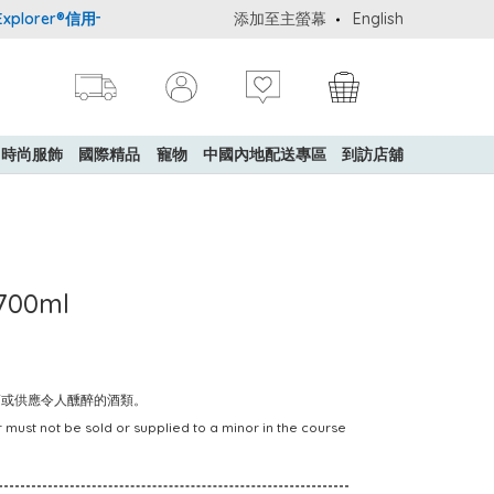
orer®信用卡會員購物禮遇：高達5%簽賬回贈！
添加至主螢幕
購買一般貨品(冷凍食品
English
時尚服飾
國際精品
寵物
中國內地配送專區
到訪店舖
700ml
賣或供應令人醺醉的酒類。
 must not be sold or supplied to a minor in the course