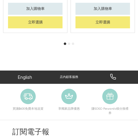
加入購物車
加入購物車
立即選購
立即選購
English
店內顧客服務
買滿$600免費本地送貨
享獨家品牌優惠
賺SOGO Rewards積分換禮
券
訂閱電子報