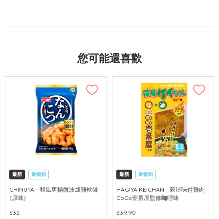
您可能還喜歡
最新
最暢銷
最新
最暢銷
CHINUYA - 和風唐揚微波爐雞軟骨
HAGIYA KEICHAN - 萩屋味付雞肉
(原味)
CoCo壹番屋監修咖哩味
$32
$39.90