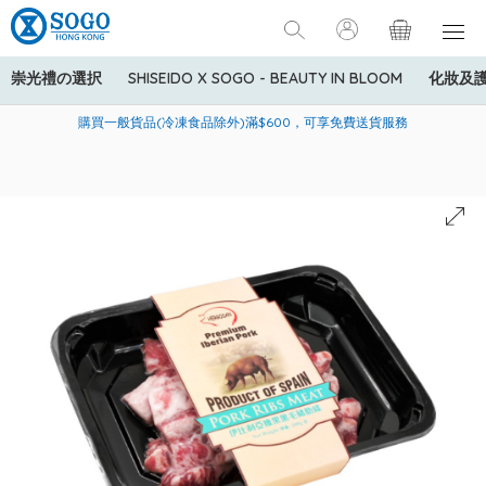
崇光禮の選択
SHISEIDO X SOGO - BEAUTY IN BLOOM
化妝及
寄送中國內地服務只適用於指定商品，若訂單金額少於HK$600(折
美國運通Explorer®信用卡會員購物禮遇：高達5%簽賬回贈！
購買一般貨品(冷凍食品除外)滿$600，可享免費送貨服務
扣後之消費金額計算)，送貨費用為HK$90。若訂單金額HK$600或
以上(折扣後之消費金額計算)，送貨費用以每箱計算首1公斤為
HK$75，其後每額外1公斤運費加收HK$16。