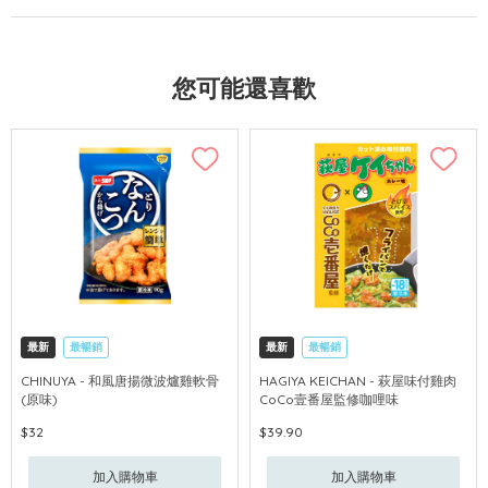
您可能還喜歡
最新
最暢銷
最新
最暢銷
CHINUYA - 和風唐揚微波爐雞軟骨
HAGIYA KEICHAN - 萩屋味付雞肉
(原味)
CoCo壹番屋監修咖哩味
$32
$39.90
加入購物車
加入購物車