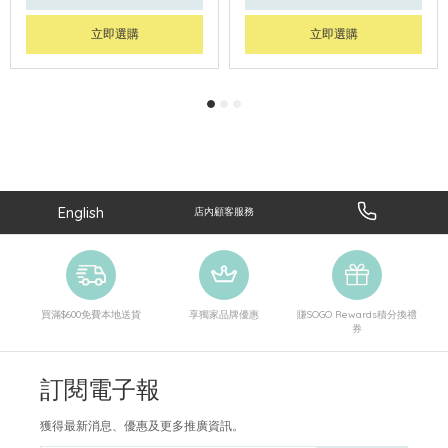
立即選購
立即選購
English
店內顧客服務
買滿$600免費本地送貨
享獨家品牌優惠
賺SOGO Rewards積分換禮
券
訂閱電子報
獲得最新消息、優惠及更多推廣資訊。