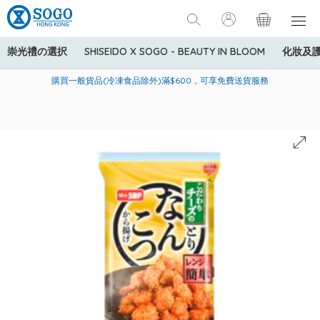
崇光禮の選択
SHISEIDO X SOGO - BEAUTY IN BLOOM
化妝及
寄送中國內地服務只適用於指定商品，若訂單金額少於HK$600(折
美國運通Explorer®信用卡會員購物禮遇：高達5%簽賬回贈！
購買一般貨品(冷凍食品除外)滿$600，可享免費送貨服務
扣後之消費金額計算)，送貨費用為HK$90。若訂單金額HK$600或
以上(折扣後之消費金額計算)，送貨費用以每箱計算首1公斤為
HK$75，其後每額外1公斤運費加收HK$16。