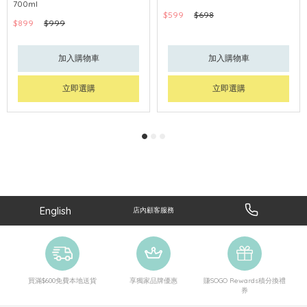
700ml
$599
$698
$899
$999
加入購物車
加入購物車
立即選購
立即選購
English
店內顧客服務
買滿$600免費本地送貨
享獨家品牌優惠
賺SOGO Rewards積分換禮
券