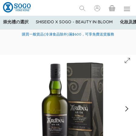
崇光禮の選択
SHISEIDO X SOGO - BEAUTY IN BLOOM
化妝及
寄送中國內地服務只適用於指定商品，若訂單金額少於HK$600(折
美國運通Explorer®信用卡會員購物禮遇：高達5%簽賬回贈！
購買一般貨品(冷凍食品除外)滿$600，可享免費送貨服務
扣後之消費金額計算)，送貨費用為HK$90。若訂單金額HK$600或
以上(折扣後之消費金額計算)，送貨費用以每箱計算首1公斤為
HK$75，其後每額外1公斤運費加收HK$16。