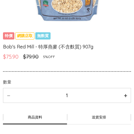
特價
網購店取
無麩質
Bob's Red Mill - 特厚燕麥 (不含麩質) 907g
$75.90
$79.90
5%OFF
數量
商品資料
送貨安排