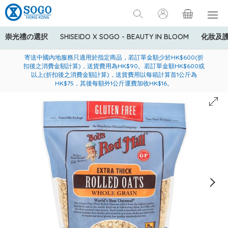
崇光禮の選択
SHISEIDO X SOGO - BEAUTY IN BLOOM
化妝及
寄送中國內地服務只適用於指定商品，若訂單金額少於HK$600(折
美國運通Explorer®信用卡會員購物禮遇：高達5%簽賬回贈！
購買一般貨品(冷凍食品除外)滿$600，可享免費送貨服務
扣後之消費金額計算)，送貨費用為HK$90。若訂單金額HK$600或
以上(折扣後之消費金額計算)，送貨費用以每箱計算首1公斤為
HK$75，其後每額外1公斤運費加收HK$16。