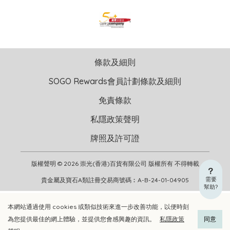
條款及細則
SOGO Rewards會員計劃條款及細則
免責條款
私隱政策聲明
牌照及許可證
版權聲明 © 2026 崇光(香港)百貨有限公司 版權所有 不得轉載
需要
貴金屬及寶石A類註冊交易商號碼︰A-B-24-01-04905
幫助?
本網站通過使用 cookies 或類似技術來進一步改善功能，以便時刻
加入購物車
立即選購
為您提供最佳的網上體驗，並提供您會感興趣的資訊。
私隱政策
同意