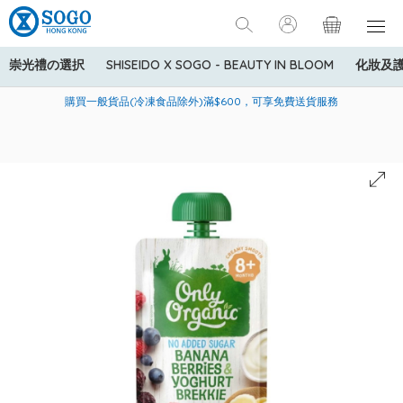
崇光禮の選択
SHISEIDO X SOGO - BEAUTY IN BLOOM
化妝及
寄送中國內地服務只適用於指定商品，若訂單金額少於HK$600(折
美國運通Explorer®信用卡會員購物禮遇：高達5%簽賬回贈！
購買一般貨品(冷凍食品除外)滿$600，可享免費送貨服務
扣後之消費金額計算)，送貨費用為HK$90。若訂單金額HK$600或
以上(折扣後之消費金額計算)，送貨費用以每箱計算首1公斤為
HK$75，其後每額外1公斤運費加收HK$16。