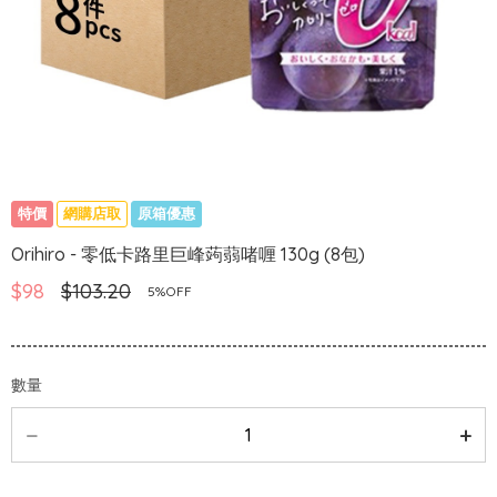
特價
網購店取
原箱優惠
Orihiro - 零低卡路里巨峰蒟蒻啫喱 130g (8包)
$98
$103.20
5%OFF
數量