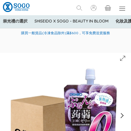
崇光禮の選択
SHISEIDO X SOGO - BEAUTY IN BLOOM
化妝及
寄送中國內地服務只適用於指定商品，若訂單金額少於HK$600(折
美國運通Explorer®信用卡會員購物禮遇：高達5%簽賬回贈！
購買一般貨品(冷凍食品除外)滿$600，可享免費送貨服務
扣後之消費金額計算)，送貨費用為HK$90。若訂單金額HK$600或
以上(折扣後之消費金額計算)，送貨費用以每箱計算首1公斤為
HK$75，其後每額外1公斤運費加收HK$16。