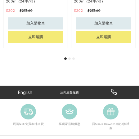
200ml (24件/箱)
200ml (24件/箱)
$202
$213.60
$202
$213.60
加入購物車
加入購物車
立即選購
立即選購
English
店內顧客服務
買滿$600免費本地送貨
享獨家品牌優惠
賺SOGO Rewards積分換禮
券