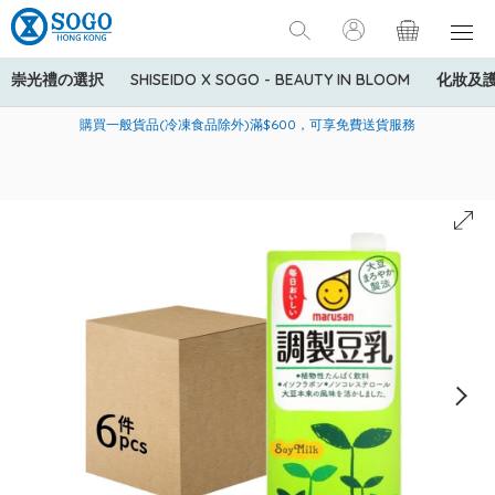
崇光禮の選択
SHISEIDO X SOGO - BEAUTY IN BLOOM
化妝及
寄送中國內地服務只適用於指定商品，若訂單金額少於HK$600(折
美國運通Explorer®信用卡會員購物禮遇：高達5%簽賬回贈！
購買一般貨品(冷凍食品除外)滿$600，可享免費送貨服務
扣後之消費金額計算)，送貨費用為HK$90。若訂單金額HK$600或
以上(折扣後之消費金額計算)，送貨費用以每箱計算首1公斤為
HK$75，其後每額外1公斤運費加收HK$16。