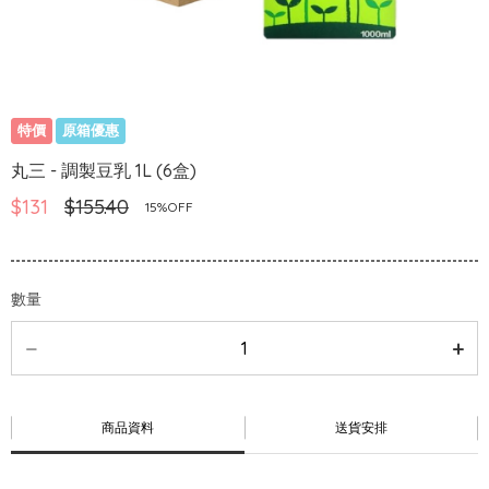
特價
原箱優惠
丸三 - 調製豆乳 1L (6盒)
$131
$155.40
15%OFF
數量
商品資料
送貨安排