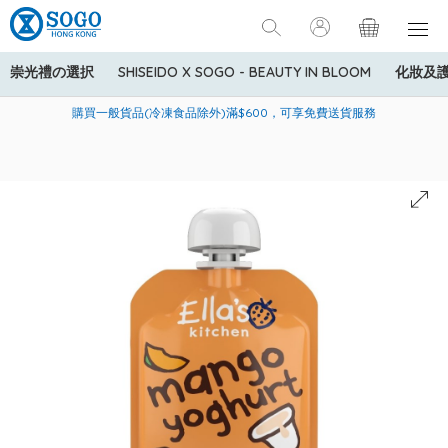
崇光禮の選択
SHISEIDO X SOGO - BEAUTY IN BLOOM
化妝及
寄送中國內地服務只適用於指定商品，若訂單金額少於HK$600(折
美國運通Explorer®信用卡會員購物禮遇：高達5%簽賬回贈！
購買一般貨品(冷凍食品除外)滿$600，可享免費送貨服務
扣後之消費金額計算)，送貨費用為HK$90。若訂單金額HK$600或
以上(折扣後之消費金額計算)，送貨費用以每箱計算首1公斤為
HK$75，其後每額外1公斤運費加收HK$16。