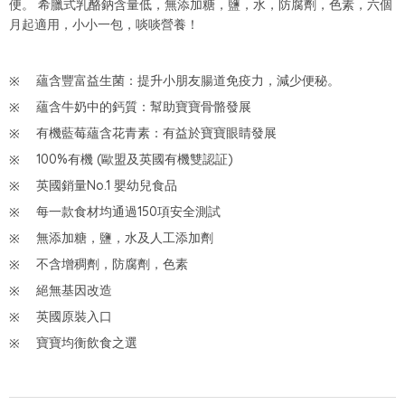
便。 希臘式乳酪鈉含量低，無添加糖，鹽，水，防腐劑，色素，六個
月起適用，小小一包，啖啖營養！
蘊含豐富益生菌：提升小朋友腸道免疫力，減少便秘。
蘊含牛奶中的鈣質：幫助寶寶骨骼發展
有機藍莓蘊含花青素：有益於寶寶眼睛發展
100%有機 (歐盟及英國有機雙認証)
英國銷量No.1 嬰幼兒食品
每一款食材均通過150項安全測試
無添加糖，鹽，水及人工添加劑
不含增稠劑，防腐劑，色素
絕無基因改造
英國原裝入口
寶寶均衡飲食之選