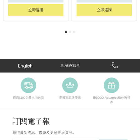
立即選購
立即選購
English
店內顧客服務
買滿$600免費本地送貨
享獨家品牌優惠
賺SOGO Rewards積分換禮
券
訂閱電子報
獲得最新消息、優惠及更多推廣資訊。