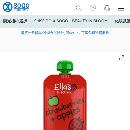
崇光禮の選択
SHISEIDO X SOGO - BEAUTY IN BLOOM
化妝及
寄送中國內地服務只適用於指定商品，若訂單金額少於HK$600(折
美國運通Explorer®信用卡會員購物禮遇：高達5%簽賬回贈！
購買一般貨品(冷凍食品除外)滿$600，可享免費送貨服務
扣後之消費金額計算)，送貨費用為HK$90。若訂單金額HK$600或
以上(折扣後之消費金額計算)，送貨費用以每箱計算首1公斤為
HK$75，其後每額外1公斤運費加收HK$16。