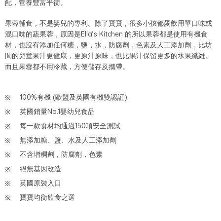
配，營養豐富平衡。
果蓉輔食，不是嬰兒的專利。除了寶寶，很多小孩都愛飲用單口味或
混口味的蔬果蓉，原因是Ella’s Kitchen 的所以果蓉都是使用有機食
材，也沒有添加任何糖，鹽，水，防腐劑，色素及人工添加劑，比坊
間的兒童果汁更健康，更原汁原味，也比果汁保留更多的水果纖維。
而且果蓉都不用冷藏，方便儲存及攜帶。
100%有機 (歐盟及英國有機雙認証)
英國銷量No.1嬰幼兒食品
每一款食材均通過150項安全測試
無添加糖、鹽、水及人工添加劑
不含增稠劑，防腐劑，色素
絕無基因改造
英國原裝入口
寶寶均衡飲食之選