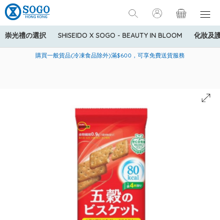
崇光禮の選択
SHISEIDO X SOGO - BEAUTY IN BLOOM
化妝及
寄送中國內地服務只適用於指定商品，若訂單金額少於HK$600(折
美國運通Explorer®信用卡會員購物禮遇：高達5%簽賬回贈！
購買一般貨品(冷凍食品除外)滿$600，可享免費送貨服務
扣後之消費金額計算)，送貨費用為HK$90。若訂單金額HK$600或
以上(折扣後之消費金額計算)，送貨費用以每箱計算首1公斤為
HK$75，其後每額外1公斤運費加收HK$16。