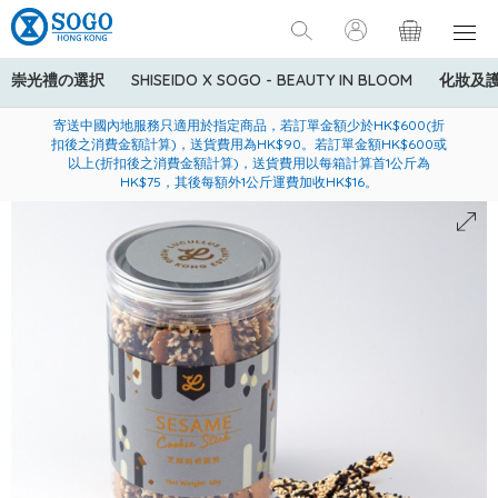
崇光禮の選択
SHISEIDO X SOGO - BEAUTY IN BLOOM
化妝及
寄送中國內地服務只適用於指定商品，若訂單金額少於HK$600(折
美國運通Explorer®信用卡會員購物禮遇：高達5%簽賬回贈！
購買一般貨品(冷凍食品除外)滿$600，可享免費送貨服務
扣後之消費金額計算)，送貨費用為HK$90。若訂單金額HK$600或
以上(折扣後之消費金額計算)，送貨費用以每箱計算首1公斤為
HK$75，其後每額外1公斤運費加收HK$16。