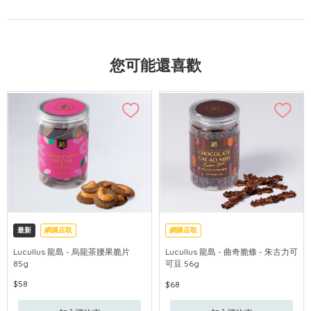
您可能還喜歡
最新
網購店取
網購店取
Lucullus 龍島 - 烏龍茶腰果脆片
Lucullus 龍島 - 曲奇脆條 - 朱古力可
85g
可豆 56g
$58
$68