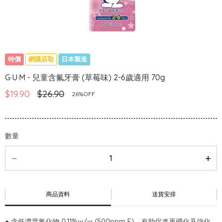
特價
網購店取
日本製造
G·U·M - 兒童含氟牙膏 (草莓味) 2-6歲適用 70g
$19.90
$26.90
26%OFF
數量
商品資料
送貨安排
● 含低濃度氟化物 0.11%w/w (500ppm F)，有助促進再礦化及強化