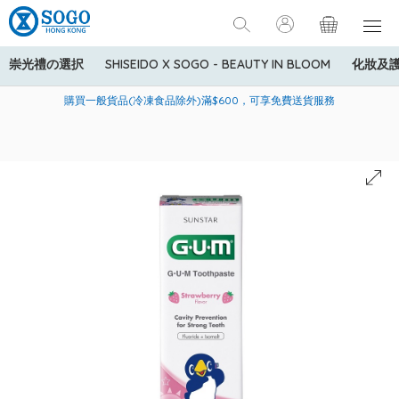
崇光禮の選択
SHISEIDO X SOGO - BEAUTY IN BLOOM
化妝及
寄送中國內地服務只適用於指定商品，若訂單金額少於HK$600(折
美國運通Explorer®信用卡會員購物禮遇：高達5%簽賬回贈！
購買一般貨品(冷凍食品除外)滿$600，可享免費送貨服務
扣後之消費金額計算)，送貨費用為HK$90。若訂單金額HK$600或
以上(折扣後之消費金額計算)，送貨費用以每箱計算首1公斤為
HK$75，其後每額外1公斤運費加收HK$16。