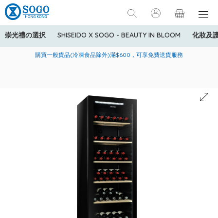
崇光禮の選択
SHISEIDO X SOGO - BEAUTY IN BLOOM
化妝及
寄送中國內地服務只適用於指定商品，若訂單金額少於HK$600(折
美國運通Explorer®信用卡會員購物禮遇：高達5%簽賬回贈！
購買一般貨品(冷凍食品除外)滿$600，可享免費送貨服務
扣後之消費金額計算)，送貨費用為HK$90。若訂單金額HK$600或
以上(折扣後之消費金額計算)，送貨費用以每箱計算首1公斤為
HK$75，其後每額外1公斤運費加收HK$16。