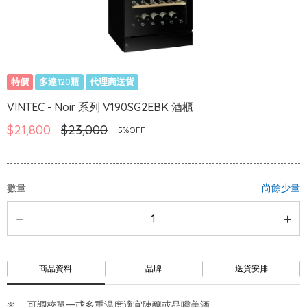
特價
多達120瓶
代理商送貨
VINTEC - Noir 系列 V190SG2EBK 酒櫃
$21,800
$23,000
5%OFF
數量
尚餘少量
商品資料
品牌
送貨安排
可調校單一或多重温度適宜陳釀或品嚐美酒