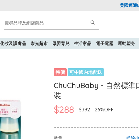
美國運通Expl
化妝及護膚品
崇光超市
母嬰育兒
生活家品
電子電器
運動塑身
特價
可中國內地配送
ChuChuBaby - 自然標準口
裝
$288
$392
26%OFF
數量
尚餘