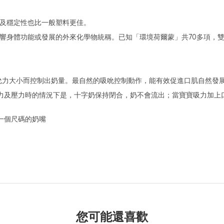
性及穩定性也比一般塑料更佳。
身體功能或發展的外來化學物統稱。已知「環境荷爾蒙」共70多項，雙酚A 
吮力大小而控制出奶量。最自然的吸吮控制動作，能有效促進口肌自然發
力及壓力時的情況下是，十字奶保持閉合，奶不會流出；當寶寶吸力加上
一個尺碼的奶嘴
您可能還喜歡