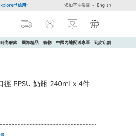
orer®信用卡會員購物禮遇：高達5%簽賬回贈！
添加至主螢幕
購買一般貨品(冷凍食品
English
時尚服飾
國際精品
寵物
中國內地配送專區
到訪店舖
徑 PPSU 奶瓶 240ml x 4件
少量