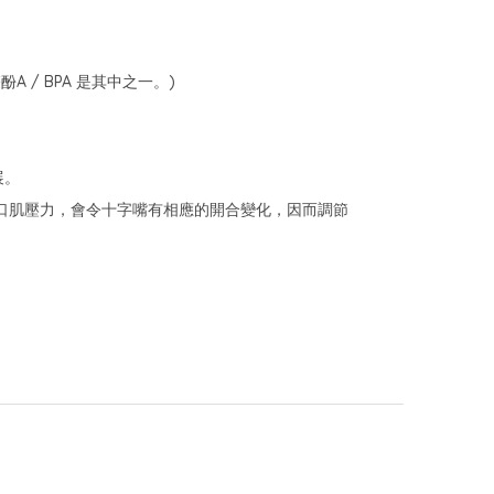
/ BPA 是其中之一。)
展。
口肌壓力，會令十字嘴有相應的開合變化，因而調節