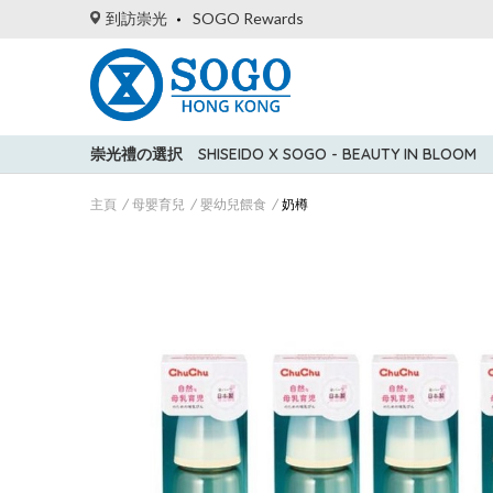
到訪崇光
SOGO Rewards
崇光禮の選択
SHISEIDO X SOGO - BEAUTY IN BLOOM
主頁
母嬰育兒
嬰幼兒餵食
奶樽