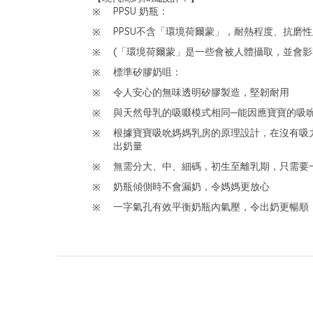
PPSU 奶瓶：
PPSU不含「環境荷爾蒙」，耐熱程度、抗磨
(「環境荷爾蒙」是一些會被人體攝取，並會影響
標準矽膠奶咀：
令人安心的無味透明矽膠製造，堅韌耐用
與天然母乳的吸啜模式相同─能因應寶寶的吸
根據寶寶吸吮媽媽乳房的原理設計，在沒有吸
出奶量
無需分大、中、細碼，初生至離乳期，只需要
奶瓶傾側時不會漏奶，令媽媽更放心
一字氣孔有效平衡奶瓶內氣壓，令出奶更暢順