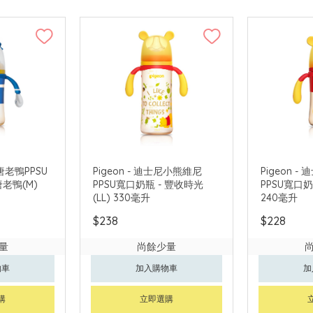
尼唐老鴨PPSU
Pigeon - 迪士尼小熊維尼
Pigeon 
唐老鴨(M)
PPSU寬口奶瓶 - 豐收時光
PPSU寬口奶
(LL) 330毫升
240毫升
$238
$228
量
尚餘少量
物車
加入購物車
加
購
立即選購