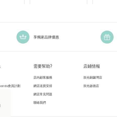
享獨家品牌優惠
光
需要幫助?
店鋪情報
店內顧客服務
崇光銅鑼灣店
wards會員計劃
網店送貨安排
崇光啟德店
網店常見問題
，
聯絡我們
的