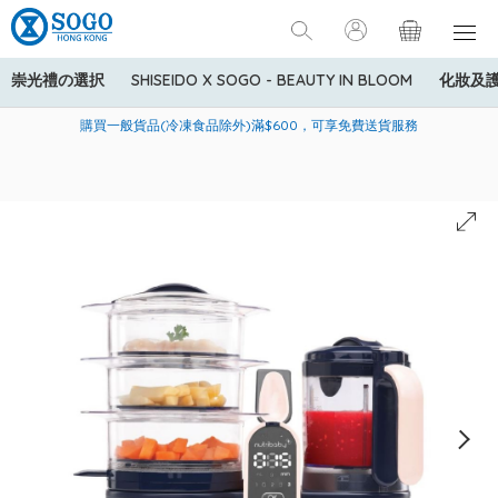
崇光禮の選択
SHISEIDO X SOGO - BEAUTY IN BLOOM
化妝及
寄送中國內地服務只適用於指定商品，若訂單金額少於HK$600(折
美國運通Explorer®信用卡會員購物禮遇：高達5%簽賬回贈！
購買一般貨品(冷凍食品除外)滿$600，可享免費送貨服務
扣後之消費金額計算)，送貨費用為HK$90。若訂單金額HK$600或
以上(折扣後之消費金額計算)，送貨費用以每箱計算首1公斤為
HK$75，其後每額外1公斤運費加收HK$16。