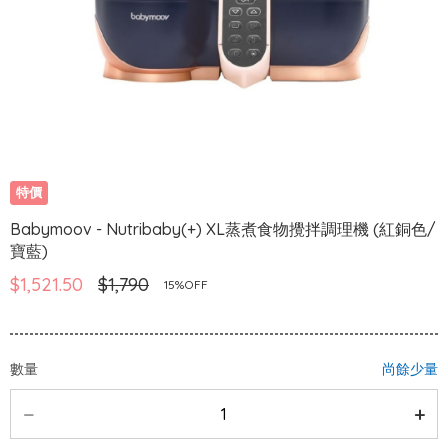
特價
Babymoov - Nutribaby(+) XL蒸煮食物攪拌調理機 (紅銅色/
寶藍)
$1,521.50
$1,790
15%OFF
數量
尚餘少量