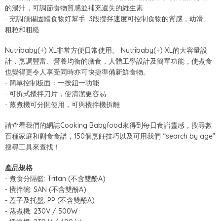
的湯汁，可調節食物質感並補充遺失的維生素
-
烹調預備固體食物好幫手
: 3
段攪拌速度可控制食物的質感，幼滑、
粗粒和粗糙
Nutribaby(+) XL
非常方便日常使用。
Nutribaby(+) XL
的大容量設
計，烹調豐富、營養均衡的膳食，人體工學設計及簡單功能，使煮食
也變得更令人享受同時亦可快捷準備新鮮食物。
-
簡單控制板面：一按鈕一功能
-
可拆式攪拌刀片，使清潔更容易
-
蒸煮機可分開使用，可與攪拌機拆離
請查看我們的網誌
Cooking Babyfood
來得到每日食譜靈感，搜尋數
百種家庭和副食食譜，
150
個烹飪技巧以及可用我們
“
search by age
”
搜尋工具來查找！
產品規格
-
煮食分隔籃
: Tritan (
不含雙酚
A)
-
攪拌碗
: SAN (
不含雙酚
A)
-
蓋子及托盤
: PP (
不含雙酚
A)
-
蒸煮機
: 230V / 500W