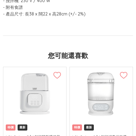
-
攪拌機
: 230 V / 400 W
-
附有食譜
-
產品尺寸
:
長
38 x
闊
22 x
高
28cm (+/- 2%)
您可能還喜歡
特價
最新
特價
最新