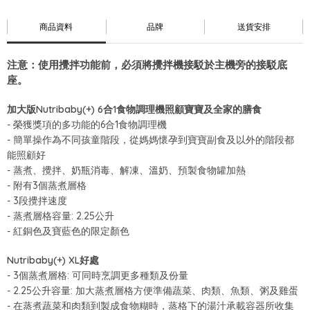
商品資料
品牌
送貨安排
注意：使用攪拌功能前，必須將攪拌機接駁於主機旁的接駁底
座。
加大版Nutribaby(+) 6合1食物調理機照顧寶寶及全家的膳食
-
榮獲獎項的多功能的
6
合
1
食物調理機
-
簡單操作為不同孩童階段，從媽媽懷孕到寶寶副食及以外的階段都
能照顧好
-
蒸煮、攪拌、奶瓶消毒、解凍、溫奶、預製食物罐加熱
-
附有
3
個蒸煮層格
- 3
段攪拌速度
-
蒸煮層格容量
: 2.25
公升
-
紅銅色及寶藍色的限定顏色
Nutribaby(+) XL
好處
- 3
個蒸煮層格
:
可同時烹調更多種類及份量
- 2.25
公升容量
:
加大蒸煮層格方便準備蔬菜、肉類、魚類、粥及雞蛋
-
在蒸煮蔬菜和肉類到製成食物糊時，蒸格下的湯汁承載容器所收集