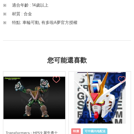
適合年齡 : 14歲以上
材質 : 合金
特點: 車輪可動, 有多啦A夢官方授權
您可能還喜歡
特價
可中國內地配送
Transformers - MP59 犀牛勇士