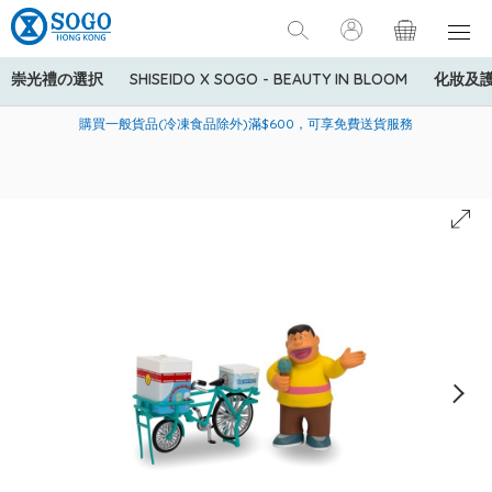
崇光禮の選択
SHISEIDO X SOGO - BEAUTY IN BLOOM
化妝及
寄送中國內地服務只適用於指定商品，若訂單金額少於HK$600(折
美國運通Explorer®信用卡會員購物禮遇：高達5%簽賬回贈！
購買一般貨品(冷凍食品除外)滿$600，可享免費送貨服務
扣後之消費金額計算)，送貨費用為HK$90。若訂單金額HK$600或
以上(折扣後之消費金額計算)，送貨費用以每箱計算首1公斤為
HK$75，其後每額外1公斤運費加收HK$16。