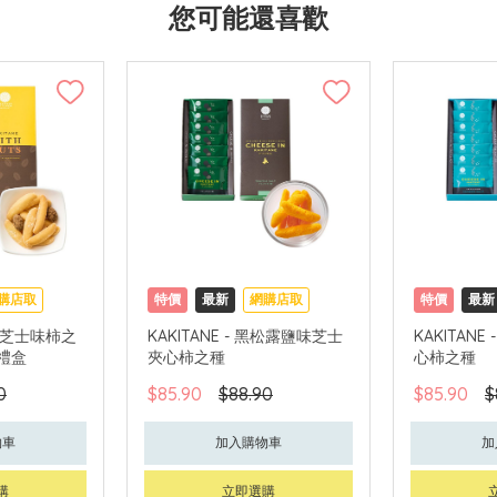
您可能還喜歡
購店取
特價
最新
網購店取
特價
最新
 濃郁芝士味柿之
KAKITANE - 黑松露鹽味芝士
KAKITAN
生禮盒
夾心柿之種
心柿之種
0
$85.90
$88.90
$85.90
$
物車
加入購物車
加
購
立即選購