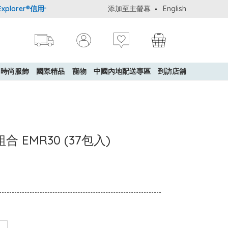
orer®信用卡會員購物禮遇：高達5%簽賬回贈！
添加至主螢幕
購買一般貨品(冷凍食品
English
時尚服飾
國際精品
寵物
中國內地配送專區
到訪店舖
 EMR30 (37包入)