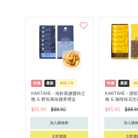
特價
最新
網購店取
特價
最新
網
KAKITANE - 海鮮風鹽醬柿之
KAKITANE -
種 & 鰹魚風味腰果禮盒
種 & 咖啡味花
$85.90
$88.90
$85.90
$88.9
加入購物車
加入購
立即選購
立即選