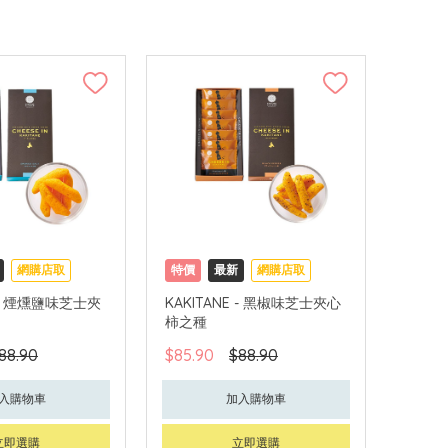
網購店取
特價
最新
網購店取
E - 煙燻鹽味芝士夾
KAKITANE - 黑椒味芝士夾心
柿之種
88.90
$85.90
$88.90
入購物車
加入購物車
立即選購
立即選購