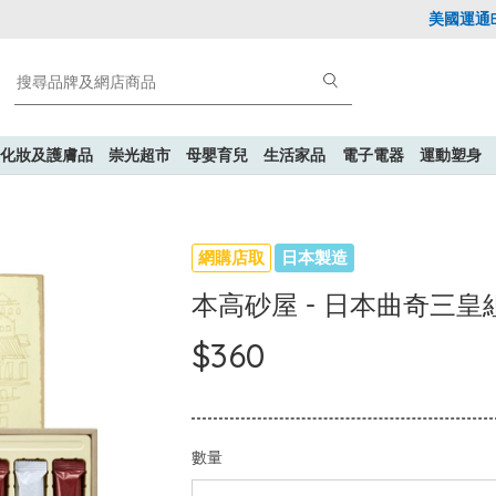
美國運通Expl
化妝及護膚品
崇光超市
母嬰育兒
生活家品
電子電器
運動塑身
網購店取
日本製造
本高砂屋 - 日本曲奇三皇組合
$360
數量