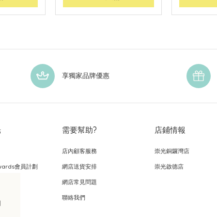
享獨家品牌優惠
光
需要幫助?
店鋪情報
店內顧客服務
崇光銅鑼灣店
wards會員計劃
網店送貨安排
崇光啟德店
網店常見問題
，
聯絡我們
的