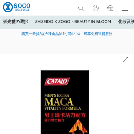
崇光禮の選択
SHISEIDO X SOGO - BEAUTY IN BLOOM
化妝及
寄送中國內地服務只適用於指定商品，若訂單金額少於HK$600(折
美國運通Explorer®信用卡會員購物禮遇：高達5%簽賬回贈！
購買一般貨品(冷凍食品除外)滿$600，可享免費送貨服務
扣後之消費金額計算)，送貨費用為HK$90。若訂單金額HK$600或
以上(折扣後之消費金額計算)，送貨費用以每箱計算首1公斤為
HK$75，其後每額外1公斤運費加收HK$16。