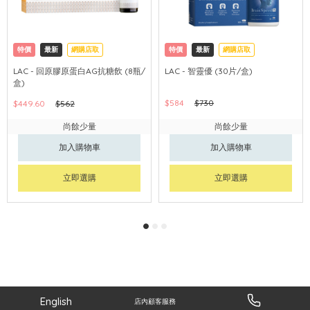
特價
最新
網購店取
特價
最新
網購店取
LAC - 回原膠原蛋白AG抗糖飲 (8瓶/
LAC - 智靈優 (30片/盒)
盒)
$584
$730
$449.60
$562
尚餘少量
尚餘少量
加入購物車
加入購物車
立即選購
立即選購
English
店內顧客服務