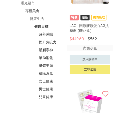
崇光超市
專櫃美食
特價
最新
網購店取
健康生活
LAC - 回原膠原蛋白AG抗
健康目標
糖飲 (8瓶/盒)
改善睡眠
$449.60
$562
提升免疫力
尚餘少量
活腦寧神
幫助消化
加入購物車
纖體美顏
立即選購
祛除濕氣
女士健康
男士健康
兒童健康