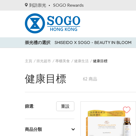
到訪崇光
SOGO Rewards
崇光禮の選択
SHISEIDO X SOGO - BEAUTY IN BLOOM
主頁
崇光超市
專櫃美食
健康生活
健康目標
健康目標
62 商品
篩選:
重設
商品分類