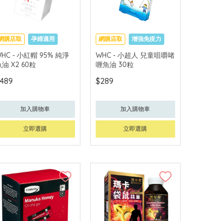
網購店取
孕婦適用
網購店取
增強免疫力
促進眼腦發育
HC - 小紅帽 95% 純淨
WHC - 小超人 兒童咀嚼啫
油 X2 60粒
喱魚油 30粒
489
$289
加入購物車
加入購物車
立即選購
立即選購