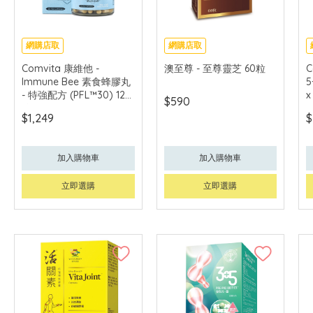
網購店取
網購店取
Comvita 康維他 -
澳至尊 - 至尊靈芝 60粒
C
Immune Bee 素食蜂膠丸
- 特強配方 (PFL™30) 120
x
$590
粒
$1,249
$
加入購物車
加入購物車
立即選購
立即選購