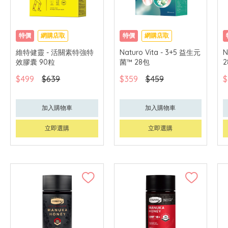
特價
網購店取
特價
網購店取
維特健靈 - 活關素特強特
Naturo Vita - 3+5 益生元
N
效膠囊 90粒
菌™ 28包
$499
$639
$359
$459
$
加入購物車
加入購物車
立即選購
立即選購