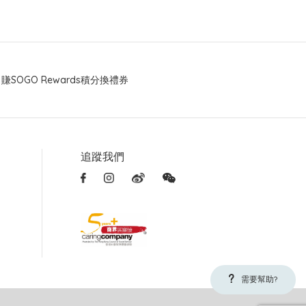
賺SOGO Rewards積分換禮券
追蹤我們
需要幫助?