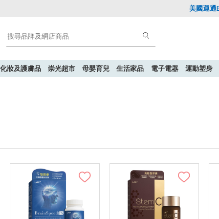
美國運通Explor
化妝及護膚品
崇光超市
母嬰育兒
生活家品
電子電器
運動塑身