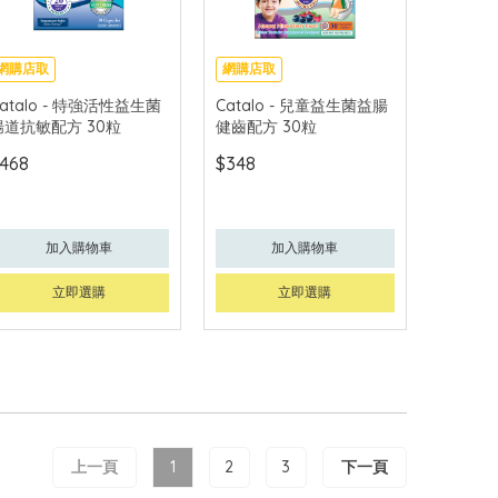
網購店取
網購店取
atalo - 特強活性益生菌
Catalo - 兒童益生菌益腸
腸道抗敏配方 30粒
健齒配方 30粒
468
$348
加入購物車
加入購物車
立即選購
立即選購
上一頁
1
2
3
下一頁