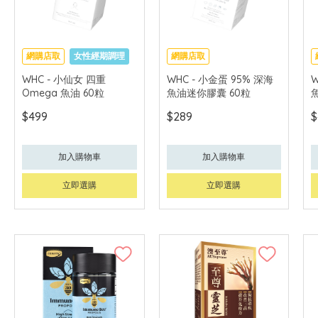
網購店取
女性經期調理
網購店取
極速補腦提記憶
WHC - 小仙女 四重
WHC - 小金蛋 95% 深海
W
Omega 魚油 60粒
魚油迷你膠囊 60粒
魚
$499
$289
$
加入購物車
加入購物車
立即選購
立即選購