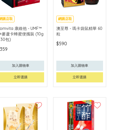
網購店取
網購店取
omvita 康維他 - UMF™
澳至尊 - 瑪卡袋鼠精華 60
5+麥蘆卡蜂蜜便攜裝 (10g
粒
 30包)
$590
359
加入購物車
加入購物車
立即選購
立即選購