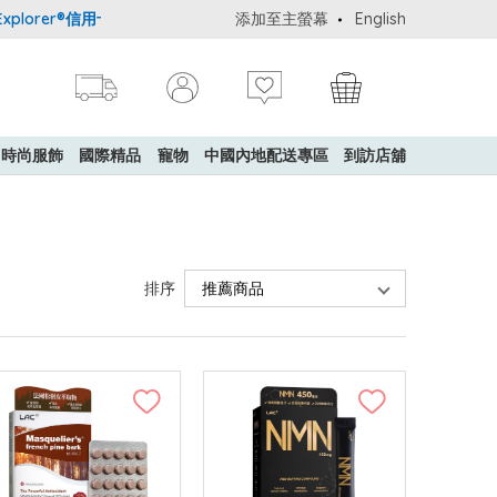
er®信用卡會員購物禮遇：高達5%簽賬回贈！
添加至主螢幕
購買一般貨品(冷凍食品除外
English
時尚服飾
國際精品
寵物
中國內地配送專區
到訪店舖
排序