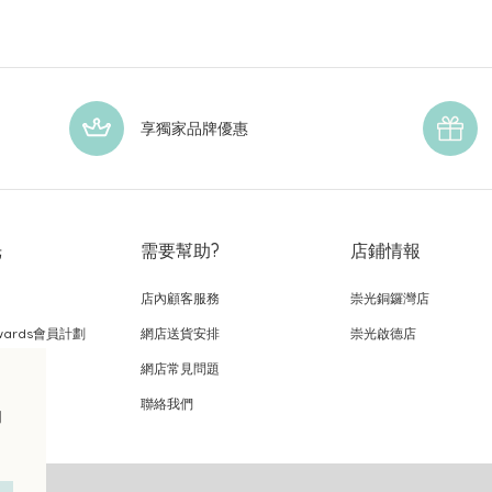
享獨家品牌優惠
光
需要幫助?
店鋪情報
店內顧客服務
崇光銅鑼灣店
wards會員計劃
網店送貨安排
崇光啟德店
網店常見問題
，
聯絡我們
的