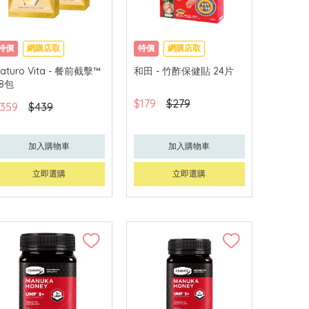
特價
網購店取
特價
網購店取
aturo Vita - 餐前截擊™
和田 - 竹酢保健貼 24片
28包
$179
$279
359
$439
加入購物車
加入購物車
立即選購
立即選購