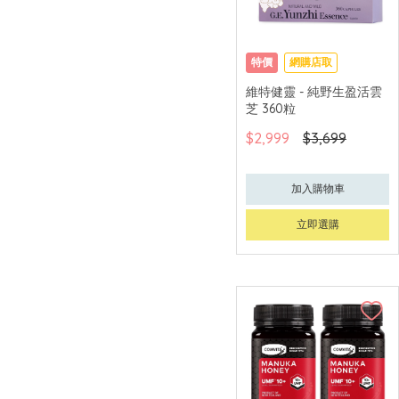
特價
網購店取
維特健靈 - 純野生盈活雲
芝 360粒
$2,999
$3,699
加入購物車
立即選購