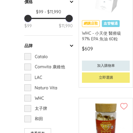
價格
$99 - $11,990
網購店取
血管暢通
$99
$11,990
WHC - 小天使 醫療級
97% EPA 魚油 60粒
品牌
$609
Catalo
加入購物車
Comvita 康維他
LAC
立即選購
Naturo Vita
WHC
太子牌
和田
維特健靈