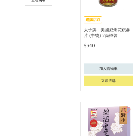
查看所有
澳至尊
燕之家
網購店取
太子牌 - 美國威州花旗參
片 (中號) 2両樽裝
$340
加入購物車
立即選購