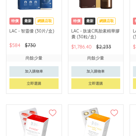
特價
最新
網購店取
特價
最新
網購店取
LAC - 智靈優 (30片/盒)
LAC - 肽速C馬胎素精華膠
囊 (30粒/盒)
(
$584
$730
$1,786.40
$2,233
$
尚餘少量
尚餘少量
加入購物車
加入購物車
立即選購
立即選購