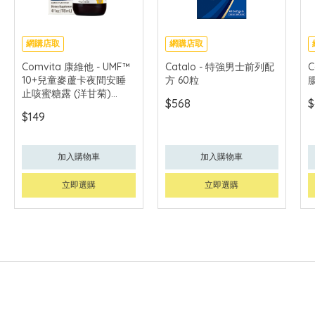
網購店取
網購店取
Comvita 康維他 - UMF™
Catalo - 特強男士前列配
C
10+兒童麥蘆卡夜間安睡
方 60粒
止咳蜜糖露 (洋甘菊)
$568
$
118ml
$149
加入購物車
加入購物車
立即選購
立即選購