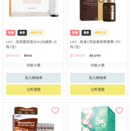
特價
最新
網購店取
特價
最新
網購店取
LAC - 回原膠原蛋白AG抗糖飲 (8
LAC - 肽速C馬胎素精華膠囊 (30
瓶/盒)
粒/盒)
$449.60
$562
$1,786.40
$2,233
尚餘少量
尚餘少量
加入購物車
加入購物車
立即選購
立即選購