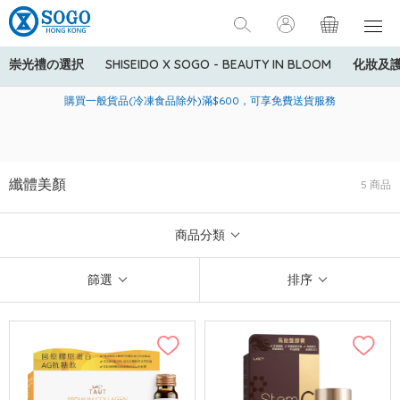
崇光禮の選択
SHISEIDO X SOGO - BEAUTY IN BLOOM
化妝及
寄送中國內地服務只適用於指定商品，若訂單金額少於HK$600(折
美國運通Explorer®信用卡會員購物禮遇：高達5%簽賬回贈！
購買一般貨品(冷凍食品除外)滿$600，可享免費送貨服務
扣後之消費金額計算)，送貨費用為HK$90。若訂單金額HK$600或
以上(折扣後之消費金額計算)，送貨費用以每箱計算首1公斤為
HK$75，其後每額外1公斤運費加收HK$16。
纖體美顏
5 商品
商品分類
篩選
排序