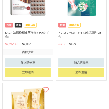
特價
最新
網購店取
特價
網購店取
LAC - 法國松樹皮萃取物 (300片/
Naturo Vita - 3+5 益生元菌™ 28
盒)
包
$2,266.40
$2,833
$359
$459
尚餘少量
加入購物車
加入購物車
立即選購
立即選購