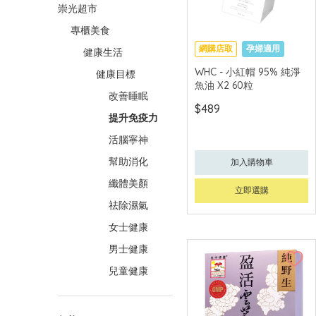
崇光超市
專櫃美食
網購店取
孕婦適用
健康生活
WHC - 小紅帽 95% 純淨
健康目標
魚油 X2 60粒
改善睡眠
$489
提升免疫力
活腦寧神
幫助消化
加入購物車
纖體美顏
立即選購
祛除濕氣
女士健康
男士健康
兒童健康