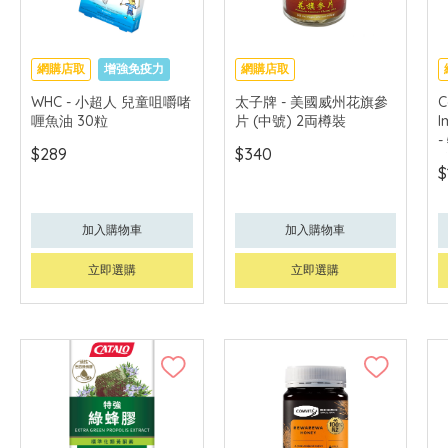
網購店取
增強免疫力
網購店取
促進眼腦發育
WHC - 小超人 兒童咀嚼啫
太子牌 - 美國威州花旗參
C
喱魚油 30粒
片 (中號) 2両樽裝
I
-
$289
$340
$
加入購物車
加入購物車
立即選購
立即選購