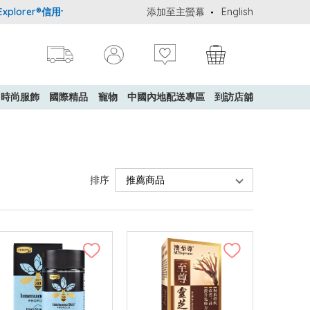
er®信用卡會員購物禮遇：高達5%簽賬回贈！
添加至主螢幕
購買一般貨品(冷凍食品除外
English
時尚服飾
國際精品
寵物
中國內地配送專區
到訪店舖
排序