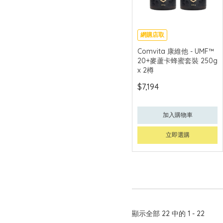
網購店取
Comvita 康維他 - UMF™
20+麥蘆卡蜂蜜套裝 250g
x 2樽
$7,194
加入購物車
立即選購
顯示全部 22 中的 1 - 22