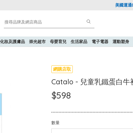
美國運通Exp
化妝及護膚品
崇光超市
母嬰育兒
生活家品
電子電器
運動塑身
網購店取
Catalo - 兒童乳鐵蛋
$598
數量