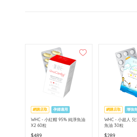
網購店取
孕婦適用
網購店取
增強
促進眼腦發育
WHC - 小紅帽 95% 純淨魚油
WHC - 小超人
X2 60粒
魚油 30粒
$489
$289