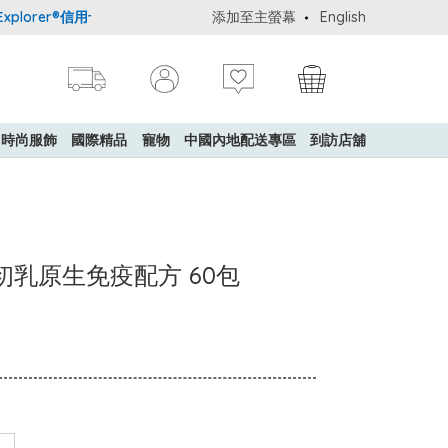
lorer®信用卡會員購物禮遇：高達5%簽賬回贈！
添加至主螢幕
購買一般貨品(冷凍食品
English
時尚服飾
國際精品
寵物
中國內地配送專區
到訪店舖
白牛初乳原生免疫配方 60包