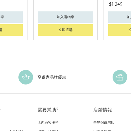
$1,249
物車
加入購物車
加
購
立即選購
享獨家品牌優惠
光
需要幫助?
店鋪情報
店內顧客服務
崇光銅鑼灣店