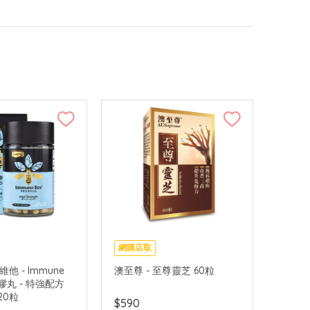
網購店取
康維他 - Immune
澳至尊 - 至尊靈芝 60粒
膠丸 - 特強配方
120粒
$590