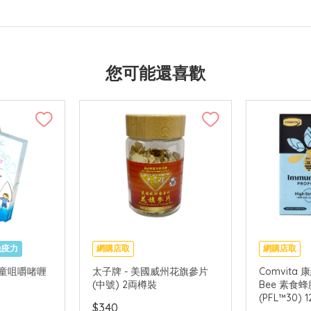
您可能還喜歡
免疫力
網購店取
網購店取
 兒童咀嚼啫喱
太子牌 - 美國威州花旗參片
Comvita 
(中號) 2両樽裝
Bee 素食蜂
(PFL™30) 
$340