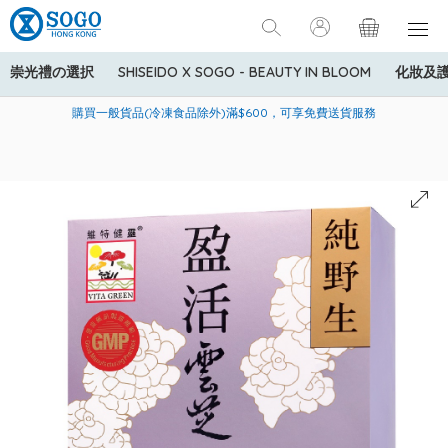
崇光禮の選択
SHISEIDO X SOGO - BEAUTY IN BLOOM
化妝及
寄送中國內地服務只適用於指定商品，若訂單金額少於HK$600(折
美國運通Explorer®信用卡會員購物禮遇：高達5%簽賬回贈！
購買一般貨品(冷凍食品除外)滿$600，可享免費送貨服務
扣後之消費金額計算)，送貨費用為HK$90。若訂單金額HK$600或
以上(折扣後之消費金額計算)，送貨費用以每箱計算首1公斤為
HK$75，其後每額外1公斤運費加收HK$16。