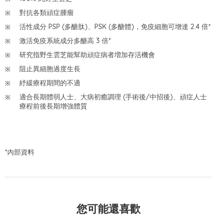
對抗各類頑症腫瘤
活性成分 PSP (多醣肽)、PSK (多醣體)，免疫細胞可增達 2.4 倍*
激活免疫系統成分多醣高 3 倍*
研究指野生雲芝能幫助頑症病者増加存活機會
阻止異細胞過度生長
紓緩療程期間的不適
適合長期體弱人士、大病初癒調理 (手術後/中招後)、頑症人士
療程前後長期增強體質
*內部資料
您可能還喜歡