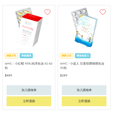
網購店取
孕婦適用
網購店取
增強免疫力
促進眼腦發育
WHC - 小紅帽 95% 純淨魚油 X2 60
WHC - 小超人 兒童咀嚼啫喱魚油
粒
30粒
$489
$289
加入購物車
加入購物車
立即選購
立即選購