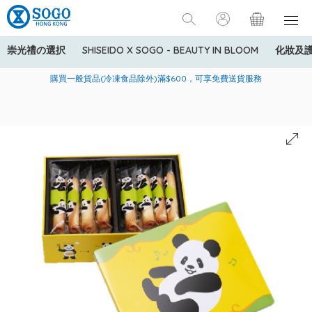
崇光禮の選択
SHISEIDO X SOGO - BEAUTY IN BLOOM
化妝及
寄送中國內地服務只適用於指定商品，若訂單金額少於HK$600(折
美國運通Explorer®信用卡會員購物禮遇：高達5%簽賬回贈！
購買一般貨品(冷凍食品除外)滿$600，可享免費送貨服務
扣後之消費金額計算)，送貨費用為HK$90。若訂單金額HK$600或
以上(折扣後之消費金額計算)，送貨費用以每箱計算首1公斤為
HK$75，其後每額外1公斤運費加收HK$16。