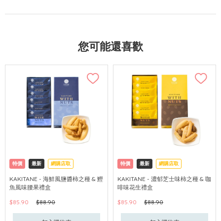
您可能還喜歡
特價
最新
網購店取
特價
最新
網購店取
KAKITANE - 海鮮風鹽醬柿之種 & 鰹
KAKITANE - 濃郁芝士味柿之種 & 咖
魚風味腰果禮盒
啡味花生禮盒
$85.90
$88.90
$85.90
$88.90