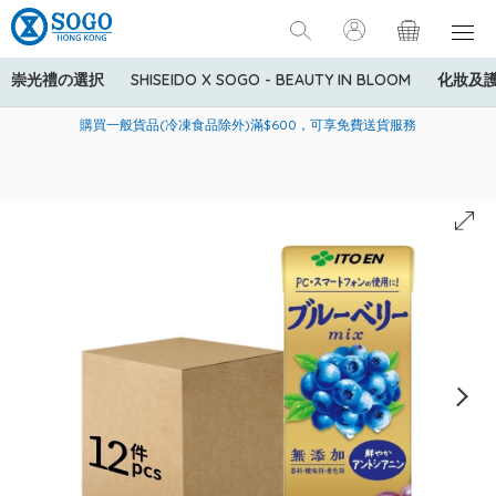
崇光禮の選択
SHISEIDO X SOGO - BEAUTY IN BLOOM
化妝及
寄送中國內地服務只適用於指定商品，若訂單金額少於HK$600(折
美國運通Explorer®信用卡會員購物禮遇：高達5%簽賬回贈！
購買一般貨品(冷凍食品除外)滿$600，可享免費送貨服務
扣後之消費金額計算)，送貨費用為HK$90。若訂單金額HK$600或
以上(折扣後之消費金額計算)，送貨費用以每箱計算首1公斤為
HK$75，其後每額外1公斤運費加收HK$16。