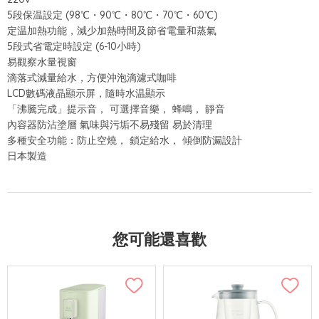
5段保温設定 (98℃・90℃・80℃・70℃・60℃)
定温加熱功能，減少加熱時間及節省電量和蒸氣
5段式省電定時設定 (6-10小時)
易觀察水量視窗
滴落式減量給水，方便沖泡滴濾式咖啡
LCD數碼液晶顯示屏，隨時水温顯示
「沸騰完成」提示音， 可選擇音樂， 蜂鳴， 靜音
內容器防沾塗層 氣味與污垢不易殘留 易於清理
多種安全功能：防止空燒， 鎖定給水， 傾倒防漏設計
日本製造
您可能還喜歡