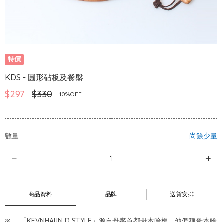
特價
KDS - 圓形砧板及餐盤
$297
$330
10%OFF
數量
尚餘少量
商品資料
品牌
送貨安排
「KEVNHAUN D STYLE」源自丹麥首都哥本哈根，他們稱哥本哈