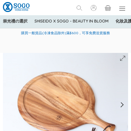
崇光禮の選択
SHISEIDO X SOGO - BEAUTY IN BLOOM
化妝及
寄送中國內地服務只適用於指定商品，若訂單金額少於HK$600(折
美國運通Explorer®信用卡會員購物禮遇：高達5%簽賬回贈！
購買一般貨品(冷凍食品除外)滿$600，可享免費送貨服務
扣後之消費金額計算)，送貨費用為HK$90。若訂單金額HK$600或
以上(折扣後之消費金額計算)，送貨費用以每箱計算首1公斤為
HK$75，其後每額外1公斤運費加收HK$16。