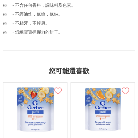
- 不含任何香料，調味料及色素。
- 不經油炸，低糖，低鈉。
- 不粘牙，不掉屑。
- 鍛練寶寶抓握力的餅干。
您可能還喜歡