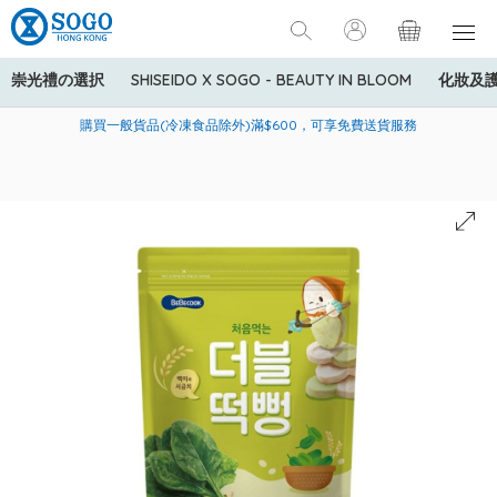
崇光禮の選択
SHISEIDO X SOGO - BEAUTY IN BLOOM
化妝及
寄送中國內地服務只適用於指定商品，若訂單金額少於HK$600(折
美國運通Explorer®信用卡會員購物禮遇：高達5%簽賬回贈！
購買一般貨品(冷凍食品除外)滿$600，可享免費送貨服務
扣後之消費金額計算)，送貨費用為HK$90。若訂單金額HK$600或
以上(折扣後之消費金額計算)，送貨費用以每箱計算首1公斤為
HK$75，其後每額外1公斤運費加收HK$16。