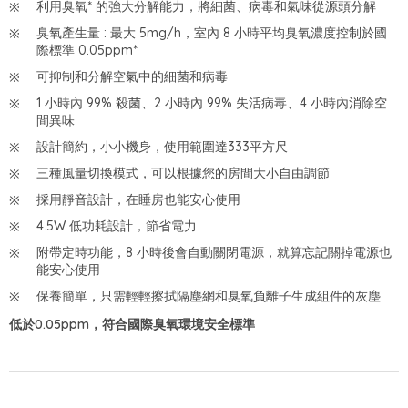
利用臭氧* 的強大分解能力，將細菌、病毒和氣味從源頭分解
臭氧產生量 : 最大 5mg/h，室內 8 小時平均臭氧濃度控制於國
際標準 0.05ppm*
可抑制和分解空氣中的細菌和病毒
1 小時內 99% 殺菌、2 小時內 99% 失活病毒、4 小時內消除空
間異味
設計簡約，小小機身，使用範圍達333平方尺
三種風量切換模式，可以根據您的房間大小自由調節
採用靜音設計，在睡房也能安心使用
4.5W 低功耗設計，節省電力
附帶定時功能，8 小時後會自動關閉電源，就算忘記關掉電源也
能安心使用
保養簡單，只需輕輕擦拭隔塵網和臭氧負離子生成組件的灰塵
低於0.05ppm，符合國際臭氧環境安全標準