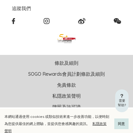
追蹤我們
條款及細則
SOGO Rewards會員計劃條款及細則
免責條款
私隱政策聲明
需要
幫助?
牌照及許可證
本網站通過使用 cookies 或類似技術來進一步改善功能，以便時刻
加入購物車
立即選購
版權聲明 © 2026 崇光(香港)百貨有限公司 版權所有 不得轉載
為您提供最佳的網上體驗，並提供您會感興趣的資訊。
私隱政策
同意
聲明
貴金屬及寶石A類註冊交易商號碼︰A-B-24-01-04905