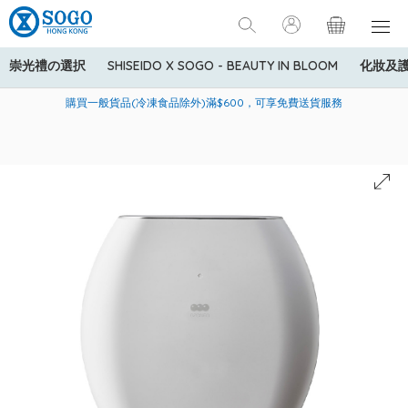
崇光禮の選択
SHISEIDO X SOGO - BEAUTY IN BLOOM
化妝及
寄送中國內地服務只適用於指定商品，若訂單金額少於HK$600(折
美國運通Explorer®信用卡會員購物禮遇：高達5%簽賬回贈！
購買一般貨品(冷凍食品除外)滿$600，可享免費送貨服務
扣後之消費金額計算)，送貨費用為HK$90。若訂單金額HK$600或
以上(折扣後之消費金額計算)，送貨費用以每箱計算首1公斤為
HK$75，其後每額外1公斤運費加收HK$16。