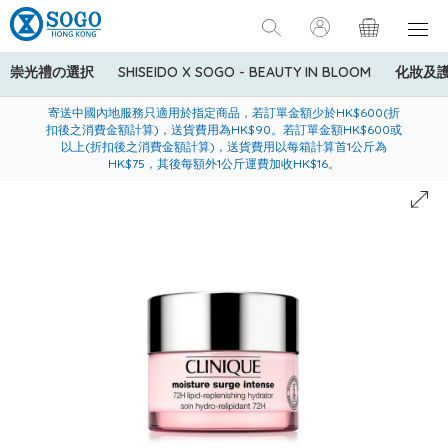
崇光禮の選択
SHISEIDO X SOGO - BEAUTY IN BLOOM
化妝及
寄送中國內地服務只適用於指定商品，若訂單金額少於HK$600(折
美國運通Explorer®信用卡會員購物禮遇：高達5%簽賬回贈！
購買一般貨品(冷凍食品除外)滿$600，可享免費送貨服務
扣後之消費金額計算)，送貨費用為HK$90。若訂單金額HK$600或
以上(折扣後之消費金額計算)，送貨費用以每箱計算首1公斤為
HK$75，其後每額外1公斤運費加收HK$16。