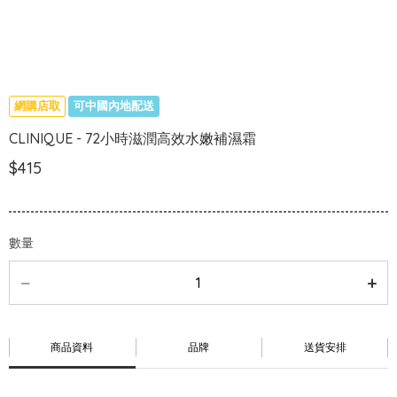
網購店取
可中國內地配送
CLINIQUE - 72小時滋潤高效水嫩補濕霜
$415
數量
商品資料
品牌
送貨安排