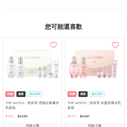
您可能還喜歡
特價
最新
禮品套裝
特價
最新
禮品套裝
網購店取
可中國內地配送
網購店取
可中國內地配送
THE WHOO - 拱辰享 雪煥白養膚水
THE WHOO - 拱辰享 水凝舒養水乳
乳套裝
套裝
$638
$1,238
$593
$1,031
尚餘少量
尚餘少量