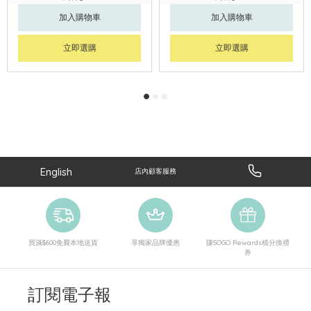
加入購物車
加入購物車
立即選購
立即選購
English
店內顧客服務
買滿$600免費本地送貨
享獨家品牌優惠
賺SOGO Rewards積分換禮
券
訂閱電子報