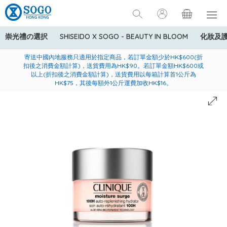
崇光禮の選択
SHISEIDO X SOGO - BEAUTY IN BLOOM
化妝及
寄送中國內地服務只適用於指定商品，若訂單金額少於HK$600(折
美國運通Explorer®信用卡會員購物禮遇：高達5%簽賬回贈！
購買一般貨品(冷凍食品除外)滿$600，可享免費送貨服務
扣後之消費金額計算)，送貨費用為HK$90。若訂單金額HK$600或
以上(折扣後之消費金額計算)，送貨費用以每箱計算首1公斤為
HK$75，其後每額外1公斤運費加收HK$16。