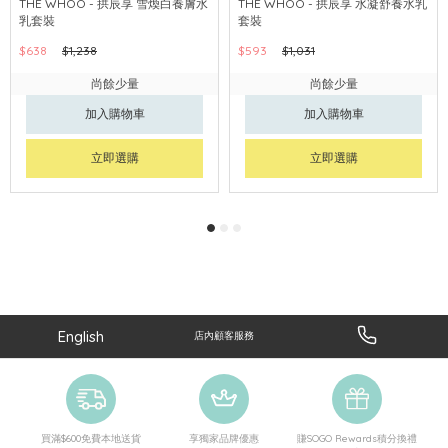
THE WHOO - 拱辰享 雪煥白養膚水
THE WHOO - 拱辰享 水凝舒養水乳
乳套裝
套裝
$638
$1,238
$593
$1,031
尚餘少量
尚餘少量
加入購物車
加入購物車
立即選購
立即選購
English
店內顧客服務
買滿$600免費本地送貨
享獨家品牌優惠
賺SOGO Rewards積分換禮